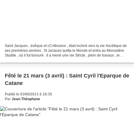
Saint Jacques , évêque et cCnfesseur , était incliné vers la vie Ascétique de
ses premières années . St Jacques quitta le Monde et entra au Monastère
Studite , où il fut tonsuré . Il a mené une vie Stricte , plein de travaux , le
jeûne et la prière. Pieux...
Fêté le 21 mars (3 avril) : Saint Cyril l'Eparque de
Catane
Publié le 03/08/2013 à 18:35
Par
Jean-Théophane