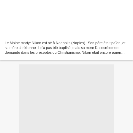
Le Moine martyr Nikon est né à Neapolis (Naples) . Son père était païen, et
sa mère chrétienne. Il n'a pas été baptisé, mais sa mère l'a secrètement
demandé dans les préceptes du Christianisme. Nikon était encore païen
quand il a atteint l'âge adulte....