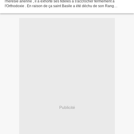
l'hérésie arienne , il a exhorté ses fidèles à s'accrocher fermement à
l'Orthodoxie . En raison de ça saint Basile a été déchu de son Rang
Sacerdotal par un conseil Arien...
Publicité