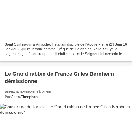
Saint Cyril naquit à Antioche. Il était un disciple de l'Apôtre Pierre (29 Juin 16
Janvier ) , qui l'a installé comme Evêque de Catane en Sicile. St Cyril a
sagement guidé son troupeau , il était pieux , et le Seigneur lui accorda le
don de miracle ....
Le Grand rabbin de France Gilles Bernheim
démissionne
Publié le 02/08/2013 à 21:08
Par
Jean-Théophane