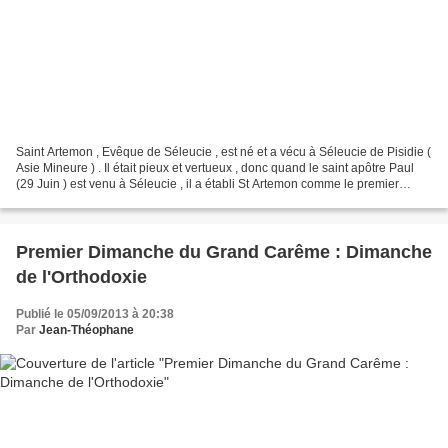
Saint Artemon , Evêque de Séleucie , est né et a vécu à Séleucie de Pisidie (
Asie Mineure ) . Il était pieux et vertueux , donc quand le saint apôtre Paul
(29 Juin ) est venu à Séleucie , il a établi St Artemon comme le premier
évêque de cette ville...
Premier Dimanche du Grand Carême : Dimanche
de l'Orthodoxie
Publié le 05/09/2013 à 20:38
Par
Jean-Théophane