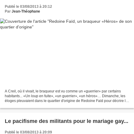
Publié le 03/08/2013 à 20:12
Par
Jean-Théophane
A Creil, où il vivait, le braqueur est vu comme un «guerrier» par certains
habitants... «Un loup en fuite», «un guerrier», «un héros»… Dimanche, les
éloges pleuvaient dans le quartier d'origine de Redoine Faïd pour décrire le
braqueur de 40 ans en cavale...
Le pacifisme des militants pour le mariage gay...
Publié le 03/08/2013 à 20:09