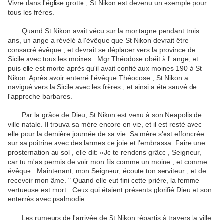
Vivre dans l'église grotte , St Nikon est devenu un exemple pour
tous les frères.
Quand St Nikon avait vécu sur la montagne pendant trois
ans, un ange a révélé à l'évêque que St Nikon devrait être
consacré évêque , et devrait se déplacer vers la province de
Sicile avec tous les moines .
Mgr Théodose obéit à l' ange, et
puis elle est morte après qu'il avait confié aux moines 190 à St
Nikon.
Après avoir enterré l'évêque Théodose , St Nikon a
navigué vers la Sicile avec les frères , et ainsi a été sauvé de
l'approche barbares.
Par la grâce de Dieu, St Nikon est venu à son Neapolis de
ville natale.
Il trouva sa mère encore en vie, et il est resté avec
elle pour la dernière journée de sa vie.
Sa mère s'est effondrée
sur sa poitrine avec des larmes de joie et l'embrassa.
Faire une
prosternation au sol , elle dit: «Je te rendons grâce , Seigneur,
car tu m'as permis de voir mon fils comme un moine , et comme
évêque .
Maintenant, mon Seigneur, écoute ton serviteur , et de
recevoir mon âme. " Quand elle eut fini cette prière, la femme
vertueuse est mort .
Ceux qui étaient présents glorifié Dieu et son
enterrés avec psalmodie .
Les rumeurs de l'arrivée de St Nikon répartis à travers la ville