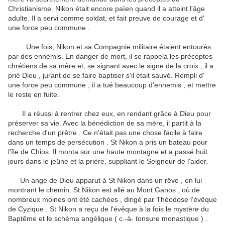
Christianisme.
Nikon était encore païen quand il a atteint l'âge
adulte.
Il a servi comme soldat, et fait preuve de courage et d'
une force peu commune .
Une fois, Nikon et sa Compagnie militaire étaient entourés
par des ennemis.
En danger de mort, il se rappela les préceptes
chrétiens de sa mère et, se signant avec le signe de la croix , il a
prié Dieu , jurant de se faire baptiser s'il était sauvé.
Rempli d'
une force peu commune , il a tué beaucoup d'ennemis , et mettre
le reste en fuite.
Il a réussi à rentrer chez eux, en rendant grâce à Dieu pour
préserver sa vie.
Avec la bénédiction de sa mère, il partit à la
recherche d'un prêtre .
Ce n'était pas une chose facile à faire
dans un temps de persécution .
St Nikon a pris un bateau pour
l'île de Chios.
Il monta sur une haute montagne et a passé huit
jours dans le jeûne et la prière, suppliant le Seigneur de l'aider.
Un ange de Dieu apparut à St Nikon dans un rêve , en lui
montrant le chemin.
St Nikon est allé au Mont Ganos , où de
nombreux moines ont été cachées , dirigé par Théodose l'évêque
de Cyzique .
St Nikon a reçu de l'évêque à la fois le mystère du
Baptême et le schéma angélique ( c.-à- tonsure monastique ) .