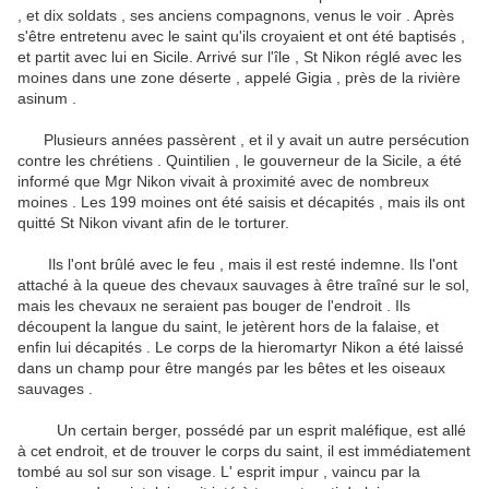
, et dix soldats , ses anciens compagnons, venus le voir .
Après
s'être entretenu avec le saint qu'ils croyaient et ont été baptisés ,
et partit avec lui en Sicile.
Arrivé sur l'île , St Nikon réglé avec les
moines dans une zone déserte , appelé Gigia , près de la rivière
asinum .
Plusieurs années passèrent , et il y avait un autre persécution
contre les chrétiens .
Quintilien , le gouverneur de la Sicile, a été
informé que Mgr Nikon vivait à proximité avec de nombreux
moines .
Les 199 moines ont été saisis et décapités , mais ils ont
quitté St Nikon vivant afin de le torturer.
Ils l'ont brûlé avec le feu , mais il est resté indemne.
Ils l'ont
attaché à la queue des chevaux sauvages à être traîné sur le sol,
mais les chevaux ne seraient pas bouger de l'endroit .
Ils
découpent la langue du saint, le jetèrent hors de la falaise, et
enfin lui décapités .
Le corps de la hieromartyr Nikon a été laissé
dans un champ pour être mangés par les bêtes et les oiseaux
sauvages .
Un certain berger, possédé par un esprit maléfique, est allé
à cet endroit, et de trouver le corps du saint, il est immédiatement
tombé au sol sur son visage.
L' esprit impur , vaincu par la