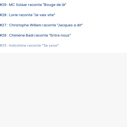
#29 : MC Solaar raconte "Bouge de là"
28 : Lorie raconte "Je vais vite"
#27 : Christophe Willem raconte "Jacques a dit"
#26 : Chimène Badi raconte "Entre nous"
#25 : Indochine raconte "3e sexe"
#24 : Zaho raconte "C'est chelou"
#23 : Patrick Bruel raconte "Au café des délices"
#22 : Kyo raconte "Le chemin"
#21 : Nolwenn Leroy raconte "Cassé"
#20 : Patrick Hernandez raconte "Born to be alive"
#19 : Lorie raconte "Près de moi"
#18 : Michael Jones raconte "A nos actes manqués" (avec Jean-Jacque