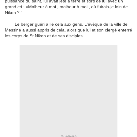
puissance du saint, lui avait jeté à terre et sorti de lui avec un
grand cri : «Malheur à moi , malheur à moi , où fuirais-je loin de
Nikon ? "
Le berger guéri a lié cela aux gens.
L'évêque de la ville de
Messine a aussi appris de cela, alors que lui et son clergé enterré
les corps de St Nikon et de ses disciples.
Publicité