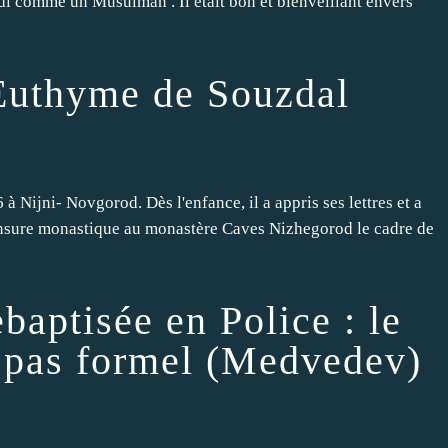
i comme un Musulman . Il était bon et bienveillant envers
Euthyme de Souzdal
à Nijni- Novgorod. Dès l'enfance, il a appris ses lettres et a
 tonsure monastique au monastère Caves Nizhegorod le cadre de
baptisée en Police : le
 pas formel (Medvedev)