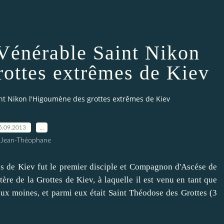
 Vénérable Saint Nikon
rottes extrêmes de Kiev
int Nikon l'Higoumène des grottes extrêmes de Kiev
5.09.2013
…
 Jean-Théophane
es de Kiev
fut le premier
disciple
et
Compagnon d'
Ascése
de
ère de la
Grottes de Kiev
, à laquelle
il est venu
en tant que
ux moines
,
et
parmi eux
était
Saint Théodose
des Grottes
(3