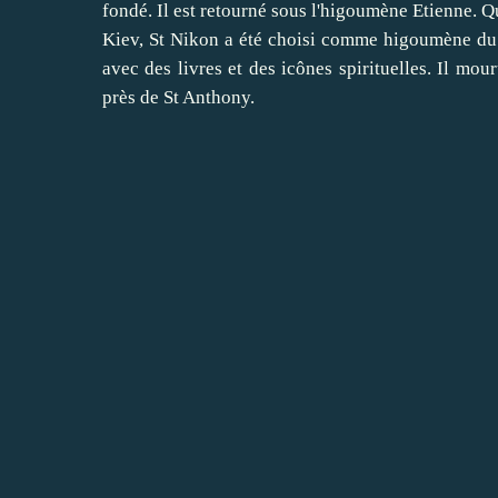
fondé.
Il est retourné
sous l'
higoumène
Etienne
.
Q
Kiev
,
St
Nikon
a été choisi comme
higoumène
du
avec des livres
et des icônes
spirituelles.
Il mour
près
de
St
Anthony
.