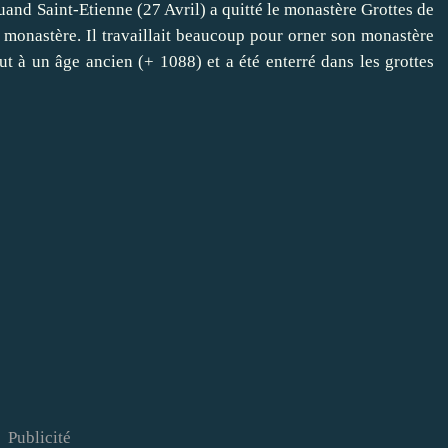
uand
Saint-Etienne
(27
Avril
) a quitté le
monastère
Grottes de
 monastère.
Il
travaillait
beaucoup
pour orner
son monastère
ut à
un âge
ancien
(+
1088
) et
a été enterré dans
les
grottes
Publicité