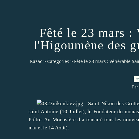
Fêté le 23 mars :
l'Higoumène des g
Kazac
>
Categories
>
Fêté le 23 mars : Vénérable Sa
0
Par
Saint
Nikon
des Grott
saint Antoine
(10
Juillet
)
,
le Fondateur du monast
Prêtre
.
Au Monastère
il
a
tonsuré
tous les
nouvea
mai et le 14
Août
)
.