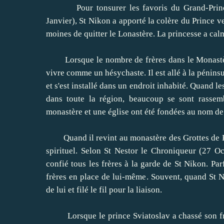
Pour
tonsurer
les
favoris
du Grand
-Prin
Janvier
), St
Nikon
a apporté
la colère du
Prince
ve
moines
de quitter le
Lonastère.
La princesse
a cal
Lorsque le nombre de
frères dans le
Monast
vivre comme un
hésychaste
.
Il est allé à
la pénins
et s'est installé
dans un endroit
inhabité
.
Quand les
dans toute la région
,
beaucoup se sont rassem
monastère
et une église
ont été fondées au
nom de
Quand il revint au monastère des
Grottes de 
spirituel.
Selon
St
Nestor
le Chroniqueur
(27
Oc
confié
tous les frères
à
la garde de
St
Nikon.
Par
frères
en place
de lui-même
.
Souvent, quand
St
N
de lui
et filé
le fil
pour la liaison.
Lorsque le prince
Sviatoslav
a chassé
son f