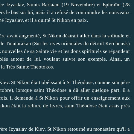
ce
Izyaslav
,
Saints
Barlaam
(19
Novembre
)
et Ephraïm
(28
rs le bas
sur lui
, mais
il a refusé de
contraindre les
nouveaux
mé
Izyaslav
,
et
il a quitté
St
Nikon
en paix.
ère
avait augmenté,
St
Nikon
désirait aller
dans la solitude
et
ule
Tmutarakan
(
Sur les rives
orientales du
détroit
Kerchensk
)
 nouvelles de
sa Sainte vie
et les dons spirituels
se
répandent
blés
autour de lui
, voulant
suivre son exemple.
Ainsi, un
 la
Très Sainte Theotokos
.
Kiev
,
St
Nikon
était obéissant
à
St
Théodose
, comme son père
tobre
)
,
lorsque
saint Théodose
a dû aller
quelque part
,
il a
fois,
il demanda à
St
Nikon
pour
offrir un enseignement
aux
ikon
était
la reliure de livres
,
saint Théodose
était assis
près
rère
Izyaslav
de Kiev
,
St
Nikon
retourné au
monastère
qu'il a