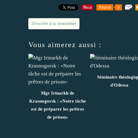
Repost
0
S'inscrire à la newsletter
Vous aimerez aussi :
Séminaire théologiq
d'Odessa
Mgr Irinarkh de
Krasnogorsk : «Notre tâche
est de préparer les prêtres
de prison»