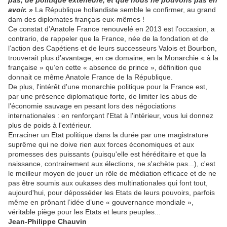
pas, de politique extérieure, et que nous ne pouvons pas en
avoir. »
La République hollandiste semble le confirmer, au grand
dam des diplomates français eux-mêmes !
Ce constat d’Anatole France renouvelé en 2013 est l’occasion, a
contrario, de rappeler que la France, née de la fondation et de
l’action des Capétiens et de leurs successeurs Valois et Bourbon,
trouverait plus d’avantage, en ce domaine, en la Monarchie « à la
française » qu’en cette « absence de prince », définition que
donnait ce même Anatole France de la République.
De plus, l'intérêt d'une monarchie politique pour la France est,
par une présence diplomatique forte, de limiter les abus de
l'économie sauvage en pesant lors des négociations
internationales : en renforçant l'Etat à l'intérieur, vous lui donnez
plus de poids à l'extérieur.
Enraciner un Etat politique dans la durée par une magistrature
suprême qui ne doive rien aux forces économiques et aux
promesses des puissants (puisqu'elle est héréditaire et que la
naissance, contrairement aux élections, ne s'achète pas...), c'est
le meilleur moyen de jouer un rôle de médiation efficace et de ne
pas être soumis aux oukases des multinationales qui font tout,
aujourd'hui, pour déposséder les Etats de leurs pouvoirs, parfois
même en prônant l’idée d’une « gouvernance mondiale »,
véritable piège pour les Etats et leurs peuples...
Jean-Philippe Chauvin