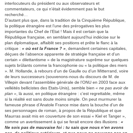
interlocuteurs du président ou aux observateurs et
commentateurs, ce qui n’était évidemment pas le but
recherché…
D’autant plus que, dans la tradition de la Cinquième République,
la politique étrangère est l’une des prérogatives les plus
importantes du Chef de l’Etat ! Mais il est certain que la
République française, en semblant aujourd’hui indécise sur le
plan diplomatique, affaiblit ses positions et prête le flanc à la
critique :
« où est la France ? »
, demandent certaines capitales,
déçues de l’absence apparente de stratégie française et d’un
certain « dilettantisme » de la magistrature suprême sur quelques
sujets brûlants comme la francophonie ou « la politique des mers
». M. Hollande, à rebours d’un de Gaulle ou d’un Mitterrand, voire
de leurs successeurs (souvenons-nous du discours de M. de
Villepin devant l’assemblée générale de l’ONU en 2003 face aux
velléités bellicistes des Etats-Unis), semble bien
« ne pas avoir de
plan »
, là aussi, en politique étrangère : c’est regrettable, même
si la réalité est sans doute moins simple. On peut murmurer la
fameuse phrase d’Anatole France mise dans la bouche d’un de
ses personnages de roman, à propos de la République et que
Maurras avait mis en couverture de son essai « Kiel et Tanger »,
comme un avertissement à qui se ferait encore des illusions :
«
Ne sois pas de mauvaise foi : tu sais que nous n’en avons