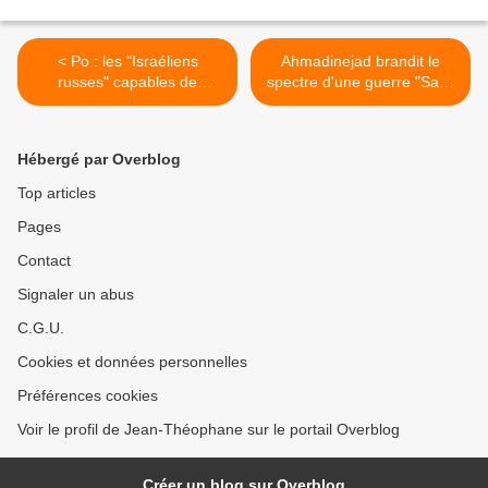
< Po : les "Israéliens
Ahmadinejad brandit le
russes" capables de
spectre d'une guerre "Sans
torpiller le règlement
limite" avec les Etats unis
(Clinton)
(Médias) >
Hébergé par Overblog
Top articles
Pages
Contact
Signaler un abus
C.G.U.
Cookies et données personnelles
Préférences cookies
Voir le profil de Jean-Théophane sur le portail Overblog
Créer un blog sur Overblog