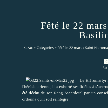
Fêté le 22 mars
Basili
Kazac
>
Categories
>
Fêté le 22 mars : Saint Hieroma
0
Par
Le Hiéromartyr B
l'hérésie arienne
, il a exhorté
ses fidèles
à s'accro
été
déchu de
son Rang
Sacerdotal
par un consei
ordonna qu'il soit réintégré
.