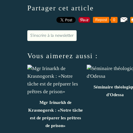
Partager cet article
Repost
0
S'inscrire à la newsletter
Vous aimerez aussi :
Séminaire théologiq
d'Odessa
Mgr Irinarkh de
Krasnogorsk : «Notre tâche
est de préparer les prêtres
de prison»