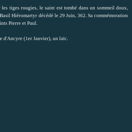
 les tiges
rougies
,
le
saint
est tombé
dans un sommeil
doux
,
Basil
Hiéromartyr
décédé le 29
Juin
, 362
.
Sa
commémoration
ints
Pierre et Paul.
le
d'Ancyre
(
1er Janvier)
, un laïc
.