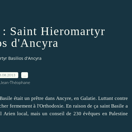
 : Saint Hieromartyr
os d'Ancyra
rtyr Basilios d'Ancyra
3.08.2013
…
 Jean-Théophane
asile
était un
prêtre
dans
Ancyre
, en Galatie
.
Luttant contre
cher
fermement
à l'Orthodoxie
.
En raison de ça
saint Basile
a
l
Arien
local,
mais
un conseil
de 230
évêques
en Palestine