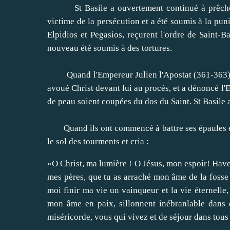
St
Basil
e a
ouvertement
continué
à prêch
victime
de la persécution et
a été soumis à
la pun
Elpidios
et
Pegasios
,
reçurent l'ordre de
Saint-Ba
nouveau été
soumis
à des tortures
.
Quand l'Empereur
Julien l'Apostat
(
361-363
avoué
Christ
devant lui
au procès,
et a dénoncé
l'
de
peau
soient coupées
du dos du Saint
.
St
Basile
Quand ils
ont commencé à
battre ses
épaules
le sol
des tourments
et
cria :
«
O
Christ,
ma
lumière !
O
Jésus, mon
espoir!
Hav
mes pères
,
que tu as
arraché
mon
âme de la fosse
moi finir
ma vie
un
vainqueur et
la vie éternelle
,
mon âme
en paix,
sillonnent
inébranlable dans
miséricorde,
vous qui vivez
et de séjour
dans tous