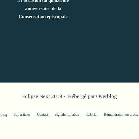
à l'occasion du quinzième
anniversaire de la
Consécration épiscopale
Eclipse Next 2019 - Hébergé par
Overblog
rblog
Top articles
Contact
Signaler un abus
C.G.U.
Rémunération en droits 