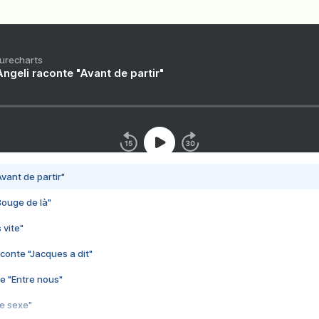
Purecharts
ngeli raconte "Avant de partir"
vant de partir"
Bouge de là"
 vite"
conte "Jacques a dit"
e "Entre nous"
3e sexe"