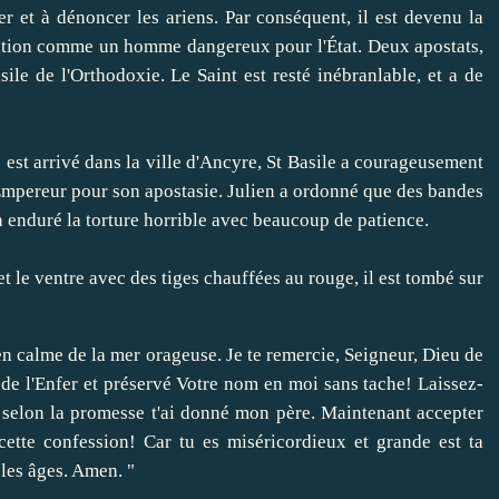
er et à
dénoncer
les ariens
.
Par conséquent
, il est devenu
la
ition comme
un homme
dangereux pour l'État
.
Deux
apostats
,
sile
de
l'Orthodoxie.
Le
Saint
est resté
inébranlable
,
et
a de
) est arrivé
dans la ville
d'Ancyre
,
St
Basil
e a
courageusement
Empereur
pour
son apostasie
.
Julien
a ordonné que
des bandes
a enduré la
torture
horrible
avec beaucoup de patience
.
et le ventre
avec des tiges
chauffées au rouge
,
il est tombé
sur
en
calme
de la mer
orageuse
.
Je
te remercie
, Seigneur, Dieu
de
de l'Enfer
et préservé
Votre nom
en moi
sans tache
!
Laissez-
 selon la promesse
t'ai donné mon
père.
Maintenant
accepter
cette
confession
!
Car tu es
miséricordieux et
grande est ta
les
âges.
Amen
.
"