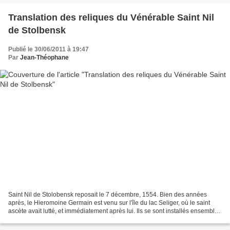
Translation des reliques du Vénérable Saint Nil
de Stolbensk
Publié le 30/06/2011 à 19:47
Par
Jean-Théophane
Saint Nil de Stolobensk reposait le 7 décembre, 1554. Bien des années
après, le Hieromoine Germain est venu sur l'île du lac Seliger, où le saint
ascète avait lutté, et immédiatement après lui. Ils se sont installés ensemble
sur l'île et construit une...