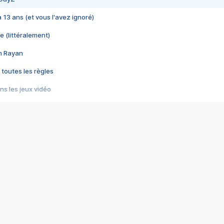
 a 13 ans (et vous l'avez ignoré)
e (littéralement)
im Rayan
 toutes les règles
s les jeux vidéo
us choquant de Rockstar ? - Le scandale BULLY
e plus moche de Steam
du RÊVE tourne au CAUCHEMAR
pendant 8 heures
it… à tort
umiliés par un jeu vidéo
ire - Final Fantasy 8