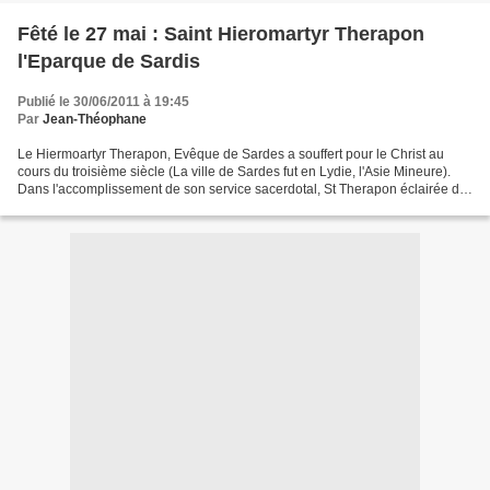
Fêté le 27 mai : Saint Hieromartyr Therapon
l'Eparque de Sardis
Publié le 30/06/2011 à 19:45
Par
Jean-Théophane
Le Hiermoartyr Therapon, Evêque de Sardes a souffert pour le Christ au
cours du troisième siècle (La ville de Sardes fut en Lydie, l'Asie Mineure).
Dans l'accomplissement de son service sacerdotal, St Therapon éclairée de
nombreux Grecs païens à la lumière...