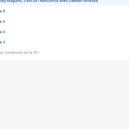
bey Maguire, c'est lui ! Rencontre avec Damien Witecka
e 6
e 5
e 4
e 3
s créatrices de la VF !
e 2
e 1
e Mektoub My Love arrive enfin ! Rencontre avec Shaïn Boumedine et Sal
i : après Toni en famille
elle réalise le bouleversant Dites lui que je l'aime
ais ! Rencontre autour de Vie privée de Rebecca Zlotowski
 de Marguerite, Grave... Rencontre avec Ella Rumpf