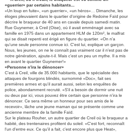
«guerrier» par certains habitants...
«Un loup en fuite», «un guerrier», «un héros»… Dimanche, les
éloges pleuvaient dans le quartier d'origine de Redoine Faïd pour
décrire le braqueur de 40 ans en cavale depuis samedi matin.
Rue Guynemer, à Creil (Oise), où il avait emménagé avec sa
famille en 1975 dans un appartement HLM de 120m², le malfrat
qui se disait repenti est érigé en figure du quartier. «On n'a
qu'une seule personne connue ici. C'est lui, explique un garçon.
Nous, les jeunes, on ne le connaît pas vraiment car il n'est pas de
notre génération, ajoute-t-il. Mais c'est un peu un mythe. Il a mis
en avant le quartier Guynemer!»
«Personne n'ira le dénoncer»
C'est à Creil, ville de 35.000 habitants, que le spécialiste des
attaques de fourgons blindés, surnommé «Doc», fait ses
premières armes et qu'il aurait aussi, selon les enquêtes de
police, abondamment recruté. «S'il a besoin de dormir une nuit
ou deux par ici, vous pouvez être certain que personne n'ira le
dénoncer. Ce sera même un honneur pour ses amis de le
recevoir», lâche une jeune maman qui se présente comme une
ancienne membre de la famille Faïd.
Sur le plateau Rouher, un autre quartier de Creil où le braqueur a
habité, des trentenaires profitent du soleil. «C'est fort, reconnaît
l'un d'entre eux. Ce qu'il a fait, c'est encore plus que Heat»,