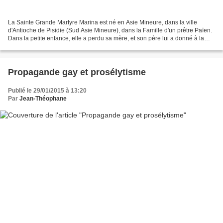
La Sainte Grande Martyre Marina est né en Asie Mineure, dans la ville
d'Antioche de Pisidie (Sud Asie Mineure), dans la Famille d'un prêtre Païen.
Dans la petite enfance, elle a perdu sa mère, et son père lui a donné à la
garde d'une nourrice, qui a soulevé...
Propagande gay et prosélytisme
Publié le 29/01/2015 à 13:20
Par
Jean-Théophane