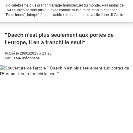
Rio célèbre "le plus grand" mariage homosexuel du monde. Pas moins de
160 couples se sont dits oui avec comme musique de fond la chanson
"Emociones", interprétée par l'actrice et chanteuse travestie Jane di Castro.
Rio de Janeiro a célébré dimanche 23...
"Daech n'est plus seulement aux portes de
l'Europe, il en a franchi le seuil"
Publié le 29/01/2015 à 13:25
Par
Jean-Théophane