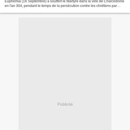
Euphemia (16 Septembre) a souffert le Martyre dans la ville de Chalcédoine
en l'an 304, pendant le temps de la persécution contre les chrétiens par
l'Empereur Dioclétien (284-305)....
Publicité