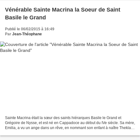
Vénérable Sainte Macrina la Soeur de Saint
Basile le Grand
Publié le 06/02/2015 à 16:49
Par
Jean-Théophane
Sainte Macrina était la sœur des saints hiérarques Basile le Grand et
Grégoire de Nysse, et est né en Cappadoce au début du IVe siècle. Sa mère,
Emilia, a vu un ange dans un rêve, en nommant son enfant à naître Thekla,
en l'honneur de la sainte Protomartyre...