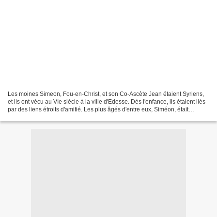
Les moines Simeon, Fou-en-Christ, et son Co-Ascète Jean étaient Syriens,
et ils ont vécu au VIe siècle à la ville d'Edesse. Dès l'enfance, ils étaient liés
par des liens étroits d'amitié. Les plus âgés d'entre eux, Siméon, était
célibataire et vivait...