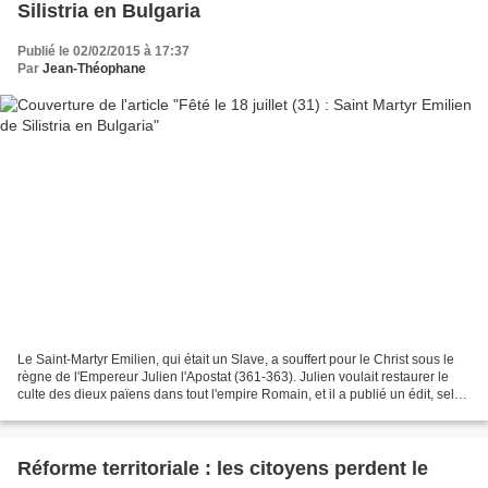
Silistria en Bulgaria
Publié le 02/02/2015 à 17:37
Par
Jean-Théophane
Le Saint-Martyr Emilien, qui était un Slave, a souffert pour le Christ sous le
règne de l'Empereur Julien l'Apostat (361-363). Julien voulait restaurer le
culte des dieux païens dans tout l'empire Romain, et il a publié un édit, selon
lequel tous les...
Réforme territoriale : les citoyens perdent le