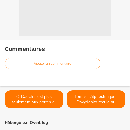
Commentaires
Ajouter un commentaire
< "Daech n'est plus
Tennis - Atp technique :
seulement aux portes de
Davydenko recule au
l'Europe, il en a franchi le
septième rang mondial >
seuil"
Hébergé par Overblog