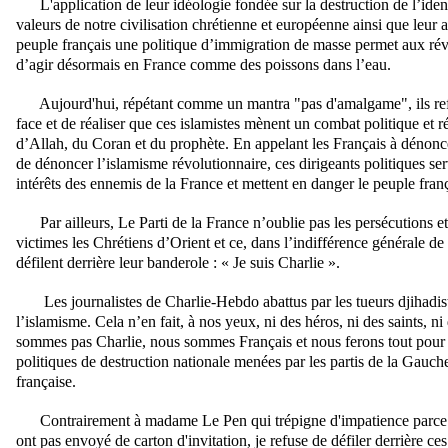
L'application de leur idéologie fondée sur la destruction de l’ident
valeurs de notre civilisation chrétienne et européenne ainsi que leu
peuple français une politique d’immigration de masse permet aux révo
d’agir désormais en France comme des poissons dans l’eau.
Aujourd'hui, répétant comme un mantra "pas d'amalgame", ils refus
face et de réaliser que ces islamistes mènent un combat politique et 
d’Allah, du Coran et du prophète. En appelant les Français à dénonc
de dénoncer l’islamisme révolutionnaire, ces dirigeants politiques se
intérêts des ennemis de la France et mettent en danger le peuple franç
Par ailleurs, Le Parti de la France n’oublie pas les persécutions et 
victimes les Chrétiens d’Orient et ce, dans l’indifférence générale d
défilent derrière leur banderole : « Je suis Charlie ».
Les journalistes de Charlie-Hebdo abattus par les tueurs djihadist
l’islamisme. Cela n’en fait, à nos yeux, ni des héros, ni des saints, 
sommes pas Charlie, nous sommes Français et nous ferons tout pour l
politiques de destruction nationale menées par les partis de la Gauche 
française.
Contrairement à madame Le Pen qui trépigne d'impatience parce qu
ont pas envoyé de carton d'invitation, je refuse de défiler derrière ces