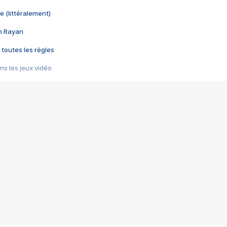
e (littéralement)
im Rayan
 toutes les règles
s les jeux vidéo
us choquant de Rockstar ? - Le scandale BULLY
e plus moche de Steam
du RÊVE tourne au CAUCHEMAR
pendant 8 heures
it… à tort
umiliés par un jeu vidéo
ire - Final Fantasy 8
ti un empire - Age of Empires