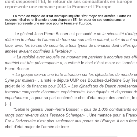
dont disposent l’EI, le retour de ses combattants en Europe
représente une menace pour la France et l’Europe.
La force de frappe de l’Etat islamique inquiète l’état-major des armées. Outre les
moyens militaires et financiers dont disposent l’EI, le retour de ses combattants en
Europe représente une menace pour la France et l’Europe.
Le général Jean-Pierre Bosser est persuadé
« de la nécessité d’inté
réflexion le retour de l’armée de terre sur son milieu naturel, celui du sol na
face, avec les forces de sécurité, à tous types de menaces dont celles qu
années avaient confinées à l
’extérieur »
.
«
La rapidité avec laquelle ce mouvement parvient à accroître ses effec
matériel est très préoccupante
», a estimé le chef d’état-major de l’armée d
Pierre Bosser.
«
Le groupe exerce une forte attraction sur les djihadistes du monde entie
Syrie par milliers
« , a noté le député UMP des Bouches-du-Rhône Guy Tess
projet de loi de finances pour 2015. «
Les djihadistes de Daech représente
terroriste composée d’hommes expérimentés, bien équipés et disposant de
importantes
« , a pour sa part confirmé le chef d’état-major des armées, le g
[...]
"Selon le général Jean-Pierre Bosser, «
plus de 1.000 combattants eu
rangs sont revenus dans l’espace Schengen
« . Une menace pour la Franc
Car «
l’adversaire n’est plus seulement aux portes de l’Europe, il en a franc
chef d’état-major de l’armée de terre.