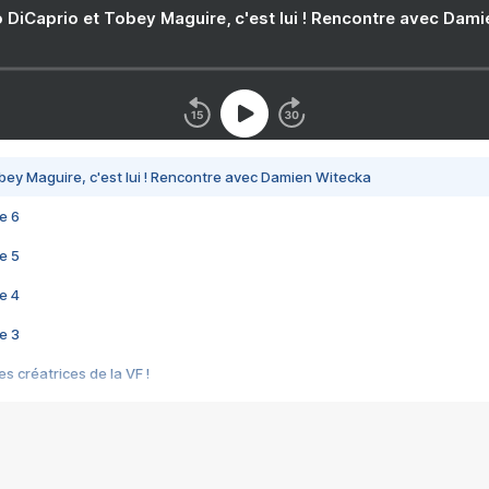
 DiCaprio et Tobey Maguire, c'est lui ! Rencontre avec Dam
bey Maguire, c'est lui ! Rencontre avec Damien Witecka
e 6
e 5
e 4
e 3
s créatrices de la VF !
e 2
e 1