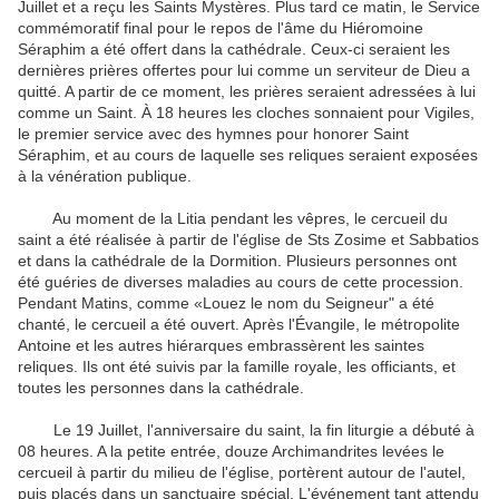
Juillet et a reçu les Saints Mystères. Plus tard ce matin, le Service
commémoratif final pour le repos de l'âme du Hiéromoine
Séraphim a été offert dans la cathédrale. Ceux-ci seraient les
dernières prières offertes pour lui comme un serviteur de Dieu a
quitté. A partir de ce moment, les prières seraient adressées à lui
comme un Saint. À 18 heures les cloches sonnaient pour Vigiles,
le premier service avec des hymnes pour honorer Saint
Séraphim, et au cours de laquelle ses reliques seraient exposées
à la vénération publique.
Au moment de la Litia pendant les vêpres, le cercueil du
saint a été réalisée à partir de l'église de Sts Zosime et Sabbatios
et dans la cathédrale de la Dormition. Plusieurs personnes ont
été guéries de diverses maladies au cours de cette procession.
Pendant Matins, comme «Louez le nom du Seigneur" a été
chanté, le cercueil a été ouvert. Après l'Évangile, le métropolite
Antoine et les autres hiérarques embrassèrent les saintes
reliques. Ils ont été suivis par la famille royale, les officiants, et
toutes les personnes dans la cathédrale.
Le 19 Juillet, l'anniversaire du saint, la fin liturgie a débuté à
08 heures. A la petite entrée, douze Archimandrites levées le
cercueil à partir du milieu de l'église, portèrent autour de l'autel,
puis placés dans un sanctuaire spécial. L'événement tant attendu