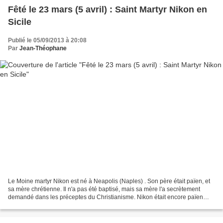
Fêté le 23 mars (5 avril) : Saint Martyr Nikon en
Sicile
Publié le 05/09/2013 à 20:08
Par
Jean-Théophane
Le Moine martyr Nikon est né à Neapolis (Naples) . Son père était païen, et
sa mère chrétienne. Il n'a pas été baptisé, mais sa mère l'a secrètement
demandé dans les préceptes du Christianisme. Nikon était encore païen
quand il a atteint l'âge adulte....