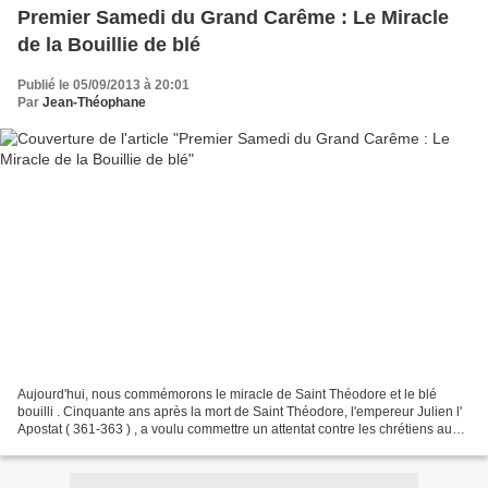
Premier Samedi du Grand Carême : Le Miracle
de la Bouillie de blé
Publié le 05/09/2013 à 20:01
Par
Jean-Théophane
Aujourd'hui, nous commémorons le miracle de Saint Théodore et le blé
bouilli . Cinquante ans après la mort de Saint Théodore, l'empereur Julien l'
Apostat ( 361-363 ) , a voulu commettre un attentat contre les chrétiens au
cours de la première semaine...