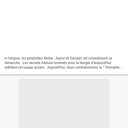
A l'origine, les prophètes Moïse , Aaron et Samuel ont commémoré ce
dimanche . Les versets Alleluia nommés pour la liturgie d'aujourd'hui
reflètent cet usage ancien . Aujourd'hui, nous commémorons le " Triomphe
de l'Orthodoxie , " la restauration des...