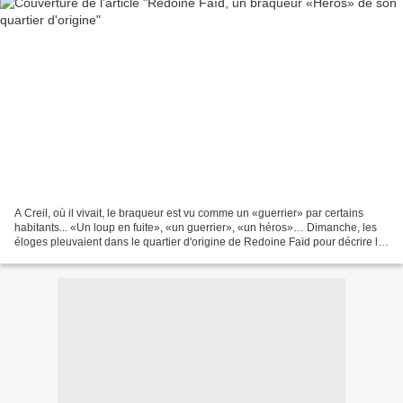
A Creil, où il vivait, le braqueur est vu comme un «guerrier» par certains
habitants... «Un loup en fuite», «un guerrier», «un héros»… Dimanche, les
éloges pleuvaient dans le quartier d'origine de Redoine Faïd pour décrire le
braqueur de 40 ans en cavale...