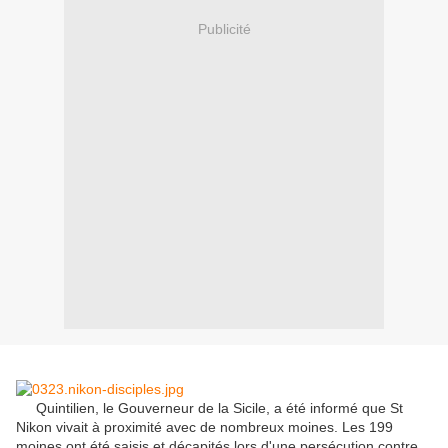
Publicité
Quintilien
, le Gouverneur
de la Sicile,
a été informé que
St
Nikon
vivait
à proximité avec
de nombreux moines
.
Les 199
moines
ont été saisis et
décapités
lors d'une
persécution
contre