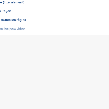
e (littéralement)
im Rayan
 toutes les règles
s les jeux vidéo
us choquant de Rockstar ? - Le scandale BULLY
e plus moche de Steam
du RÊVE tourne au CAUCHEMAR
pendant 8 heures
it… à tort
umiliés par un jeu vidéo
ire - Final Fantasy 8
ti un empire - Age of Empires
story DOFUS