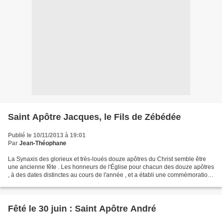
Saint Apôtre Jacques, le Fils de Zébédée
Publié le 10/11/2013 à 19:01
Par
Jean-Théophane
La Synaxis des glorieux et très-loués douze apôtres du Christ semble être
une ancienne fête . Les honneurs de l'Église pour chacun des douze apôtres
, à des dates distinctes au cours de l'année , et a établi une commémoration
générale pour chacun d'eux...
Fêté le 30 juin : Saint Apôtre André