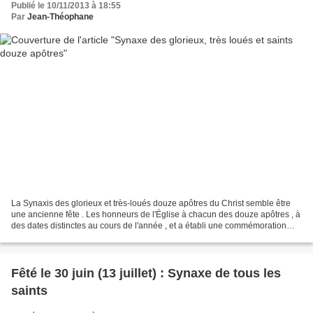
Publié le 10/11/2013 à 18:55
Par
Jean-Théophane
La Synaxis des glorieux et très-loués douze apôtres du Christ semble être
une ancienne fête . Les honneurs de l'Église à chacun des douze apôtres , à
des dates distinctes au cours de l'année , et a établi une commémoration
générale pour chacun d'eux le...
Fêté le 30 juin (13 juillet) : Synaxe de tous les
saints