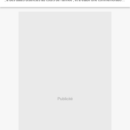
, à des dates distinctes au cours de l'année , et a établi une commémoration
générale pour chacun d'eux...
Publicité