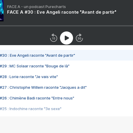
FACE A - un podcast Purecharts
FACE A #30 : Eve Angeli raconte "Avant de partir"
#30 : Eve Angeli raconte "Avant de partir"
#29 : MC Solaar raconte "Bouge de là"
28 : Lorie raconte "Je vais vite"
#27 : Christophe Willem raconte "Jacques a dit"
#26 : Chimène Badi raconte "Entre nous"
#25 : Indochine raconte "3e sexe"
#24 : Zaho raconte "C'est chelou"
#23 : Patrick Bruel raconte "Au café des délices"