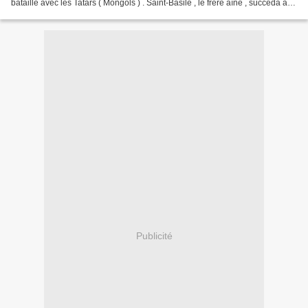
bataille avec les Tatars ( Mongols ) . Saint-Basile , le frère aîné , succéda au
trône . Comme prince , il...
Publicité