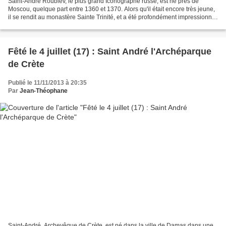
Saint-André Roublev, le plus grand Iconographe russe, est né près de
Moscou, quelque part entre 1360 et 1370. Alors qu'il était encore très jeune,
il se rendit au monastère Sainte Trinité, et a été profondément impressionné
par saint Serge de Radonège...
Fêté le 4 juillet (17) : Saint André l'Archéparque
de Crète
Publié le 11/11/2013 à 20:35
Par
Jean-Théophane
Saint-André, Archevêque de Crète, est né dans la ville de Damas dans une