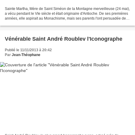
Sainte Martha, Mère de Saint Siméon de la Montagne merveilleuse (24 mai),
a vécu pendant le VIe siècle et était originaire d'Antioche. De ses premières
années, elle aspirait au Monachisme, mais ses parents l'ont persuadée de
se marier. Son mari, Jean,...
Vénérable Saint André Roublev l'Iconographe
Publié le 11/11/2013 à 20:42
Par
Jean-Théophane