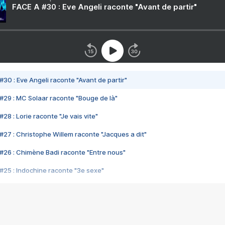
FACE A #30 : Eve Angeli raconte "Avant de partir"
#30 : Eve Angeli raconte "Avant de partir"
#29 : MC Solaar raconte "Bouge de là"
28 : Lorie raconte "Je vais vite"
#27 : Christophe Willem raconte "Jacques a dit"
#26 : Chimène Badi raconte "Entre nous"
#25 : Indochine raconte "3e sexe"
#24 : Zaho raconte "C'est chelou"
#23 : Patrick Bruel raconte "Au café des délices"
#22 : Kyo raconte "Le chemin"