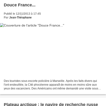
Douce France...
Publié le 12/11/2013 à 17:45
Par
Jean-Théophane
Des touristes sous escorte policière à Marseille. Après les faits divers qui
l'ont endeuillée, la Cité phocéenne apparaît de moins en moins sûre aux
yeux des vacanciers. Des Américains ont même demandé une visite sous
protection. La scène semble à peine...
Plateau arctique : le navire de recherche russe