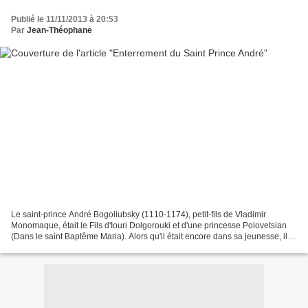
Publié le 11/11/2013 à 20:53
Par
Jean-Théophane
Le saint-prince André Bogoliubsky (1110-1174), petit-fils de Vladimir
Monomaque, était le Fils d'Iouri Dolgorouki et d'une princesse Polovetsian
(Dans le saint Baptême Maria). Alors qu'il était encore dans sa jeunesse, il a
été appelé "Bogoliubsky » («...