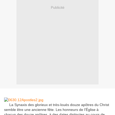
Publicité
La
Synaxis
des glorieux
et
très-loués
douze apôtres
du Christ
semble être
une ancienne
fête
.
Les honneurs
de l'Église
à
chacun
des douze apôtres
, à des dates
distinctes au cours
de