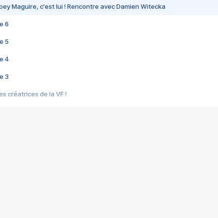
bey Maguire, c'est lui ! Rencontre avec Damien Witecka
e 6
e 5
e 4
e 3
s créatrices de la VF !
e 2
e 1
e Mektoub My Love arrive enfin ! Rencontre avec Shaïn Boumedine et Sal
i : après Toni en famille
elle réalise le bouleversant Dites lui que je l'aime
ais ! Rencontre autour de Vie privée de Rebecca Zlotowski
 de Marguerite, Grave... Rencontre avec Ella Rumpf