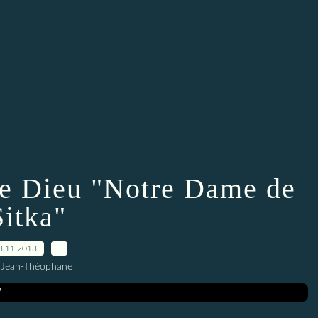
de Dieu "Notre Dame de
Sitka"
3.11.2013
…
 Jean-Théophane