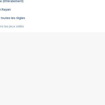
e (littéralement)
im Rayan
 toutes les règles
s les jeux vidéo
us choquant de Rockstar ? - Le scandale BULLY
e plus moche de Steam
du RÊVE tourne au CAUCHEMAR
pendant 8 heures
it… à tort
umiliés par un jeu vidéo
ire - Final Fantasy 8
ti un empire - Age of Empires
story DOFUS