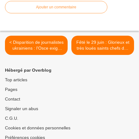
Ajouter un commentaire
< Disparition de journalistes
Fêté le 29 juin : Glorieux et
ukrainiens : l'Osce exige
très loués saints chefs des
des enquêtes zélées
apôtres Paul et Pierre >
Hébergé par Overblog
Top articles
Pages
Contact
Signaler un abus
C.G.U.
Cookies et données personnelles
Préférences cookies