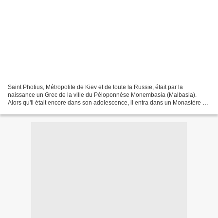
Saint Photius, Métropolite de Kiev et de toute la Russie, était par la
naissance un Grec de la ville du Péloponnèse Monembasia (Malbasia).
Alors qu'il était encore dans son adolescence, il entra dans un Monastère et
fut tonsuré sous l'Ancien Acacius,...