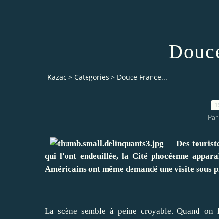
Douce
Kazac
>
Categories
>
Douce France...
1
Par
Des touristes 
qui l'ont endeuillée, la Cité phocéenne appar
Américains ont même demandé une visite sous p
La scène semble à peine croyable. Quand on la 