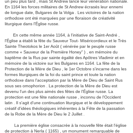
un peu plus tard , mais St Andrew lancé leur vénération nationale.
En 1164 les forces militaires de St Andrew écrasés leur ennemi
de longue date, Bulgares de la Volga .
Les victoires de la nation
orthodoxe ont été marquées par une floraison de créativité
liturgique dans l'Église russe.
En cette même année 1164, à l'initiative de Saint-André ,
l'Église a établi la fête du Sauveur Tout- Miséricordieux et le Très
Sainte Theotokos le 1er Août ( vénérée par le peuple russe
comme « Sauveur de la Première Honey" ) , en
mémoire du
baptême de la Rus par sainte égalité des Apôtres Vladimir et en
mémoire de la victoire sur les Bulgares en 1164.
La fête de la
Protection de la Mère de Dieu , le 1er Octobre s'incarne dans les
formes liturgiques de la foi du saint prince et toute la nation
orthodoxe dans l'acceptation par la Mère de Dieu de Saint Rus
sous ses omophorion .
La protection de la Mère de Dieu est
devenu l'un des plus aimés des fêtes de l'Église russe.
La
protection est une fête nationale russe , inconnu de l'Occident
latin .
Il s'agit d'une continuation liturgique et le développement
créatif d'idées théologiques inhérentes à la Fête de la passation
de la Robe de la Mère de Dieu le 2 Juillet .
La première église consacrée à la nouvelle fête était l'église
de protection à Nerla ( 1165) , un monument remarquable de