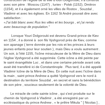
construction de l'église de la ville d'Iouri Dolgorouki, il a construit
avec son père : Moscou (1147) , Iuriev - Polsk (1152), Dmitrov
(1154), et il a également orné
les villes de Rostov , Souzdal ,
Vladimir et avec les églises.
En 1162 St André pouvait dire avec
satisfaction :
«J'ai bâti blanc avec Rus les villes et les bourgs , et j'ai rendu
avec beaucoup de population."
Lorsque Youri Dolgorouki est devenu Grand-prince de Kiev
en 1154 , il a donné à son fils Vyshgorod près de Kiev, comme
son apanage ( terre donnée par les rois et les princes à leurs
jeunes enfants pour leur soutien ), mais Dieu a voulu autrement .
Un soir, à l'été 1155, l'icône miraculeuse de la Mère de Dieu dans
l'église Vyshgorod a été supprimée.
Cette icône a été peinte par
le saint évangéliste Luc , et dans une certaine période avant cela
avait été transféré ici de Constantinople .
Plus tard, il a été appelé
Vladimir Icône de la Mère de Dieu.
En cette nuit avec l'icône dans
la main , saint prince Andrew a quitté Vyshgorod vers le nord à
destination du territoire Souzdal , en secret et sans la bénédiction
de son père , soucieux seulement de la volonté de Dieu.
Le miracle de cette sainte icône , qui s'est produite sur le
chemin de Vyshgorod à Vladimir , a été enregistré par un
ecclésiastique du prince Andrew , « le prêtre Mikula " [ Nicolas ] ,