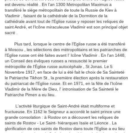
est devenu réalité .
En l'an 1300 Metropolitan Maximus a
transféré le siège métropolitain de toute la Russie de Kiev à
Vladimir , faisant de la cathédrale de la Dormition de la
cathédrale avant tout de l'Eglise russe y reposer les reliques de
saint André, et l'Icône miraculeuse Vladimir est son principal objet
sacré .
Plus tard, lorsque le centre de l'Eglise russe a été transféré
à Moscou , les sélections des métropolitains et les patriarches de
l'Eglise russe ont été faites avant l' Icône Vladimir .
En l'an 1448,
un Conseil des évêques russes a ressuscité le premier
métropolite de l'Église russe autocéphale , St Jonas.
Le 5
Novembre 1917, en face de lui a été fait le choix de Sa Sainteté
le Patriarche Tikhon St , la première élection après la restauration
du patriarcat de l'Eglise russe.
Et en 1971, en ​​la fête de l'Icône
Vladimir de la Mère de Dieu, l' intronisation de Sa Sainteté le
Patriarche Pimen a eu lieu.
L'activité liturgique de Saint-André était multiforme et
fructueuse.
En 1162 le Seigneur a accordé le saint prince une
grande consolation : à Rostov on a découvert les reliques de
saints de Rostov - Le Saint- hiérarques Isaïe et Léonce .
La
glorification de ces saints de Rostov dans toute l'Eglise a eu lieu