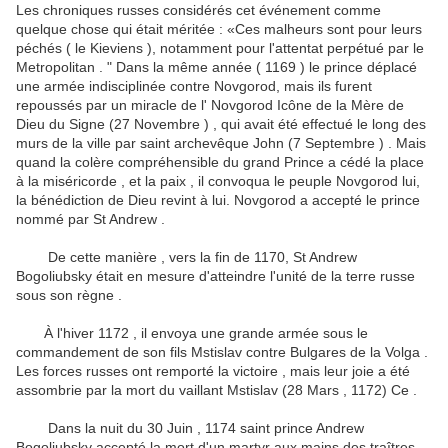
Les chroniques russes considérés cet événement comme
quelque chose qui était méritée : «Ces malheurs sont pour leurs
péchés ( le Kieviens ), notamment pour l'attentat perpétué par le
Metropolitan . " Dans la même année ( 1169 ) le prince déplacé
une armée indisciplinée contre Novgorod,
mais ils furent
repoussés par un miracle de l' Novgorod Icône de la Mère de
Dieu du Signe (27 Novembre ) , qui avait été effectué le long des
murs de la ville par saint archevêque John (7 Septembre ) .
Mais
quand la colère compréhensible du grand Prince a cédé la place
à la miséricorde , et la paix , il convoqua le peuple Novgorod lui,
la bénédiction de Dieu revint à lui.
Novgorod a accepté le prince
nommé par St Andrew .
De cette manière , vers la fin de 1170, St Andrew
Bogoliubsky était en mesure d'atteindre l'unité de la terre russe
sous son règne .
À l'hiver 1172 , il envoya une grande armée sous le
commandement de son fils Mstislav contre Bulgares de la Volga .
Les forces russes ont remporté la victoire , mais leur joie a été
assombrie par la mort du vaillant Mstislav (28 Mars , 1172) Ce .
Dans la nuit du 30 Juin , 1174 saint prince Andrew
Bogoliubsky accepté la mort d'un martyr aux mains des traîtres