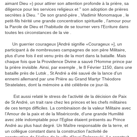
aimant Dieu ») pour attirer son attention profonde à la prière, sa
diligence pour les services religieux et " son adoption de prières
secrètes à Dieu. " De son grand-père , Vladimir Monomaque , le
petit-fils
hérité une grande concentration spirituelle , l'amour pour
la Parole de Dieu et l'habitude de se tourner vers l'Ecriture dans
toutes les circonstances de la vie .
Un guerrier courageux [André signifie «Courageux »], un
participant à de nombreuses campagnes de son père Militaire,
plus d'une fois il est venu près de la mort dans la bataille.
Mais
chaque fois que la Providence Divine a sauvé l'Homme prince par
la prière invisible.
Ainsi, par exemple , le 8 Février 1150, dans une
bataille près de Lutsk , St André a été sauvé de la lance d'un
ennemi allemand par une Prière au Grand Martyr Théodore
Stratelates, dont la mémoire a été célébrée ce jour-là.
Est aussi relaté le stress de l'activité de la décision de Paix
de St André, un trait rare chez les princes et les chefs militaires
de ces temps difficiles.
La combinaison de la valeur Militaire avec
l'Amour de la paix et de la Miséricorde, d'une grande Humilité
avec zèle indomptable pour l'Eglise étaient présents au Prince
André au plus haut degré.
Un Maître responsable de la terre, et
un collègue constant dans la construction l'activité de