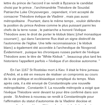
lettre du prince de l'accord il se rendit à Byzance le candidat
choisi par le prince , l'archimandrite Théodore de Souzdal.
Patriarche Luke Chrysoverges , cependant, n'ont accepté de
consacrer Théodore évêque de Vladimir , mais pas aussi
métropolitaine .
Pourtant, dans le même temps , vouloir défendre
la position du prince Andrew comme le plus puissant parmi les
chefs de la terre russe , le patriarche a honoré l'évêque
Théodore avec le droit de porter le klobuk blanc [chef monastique
couvrant ] , qui dans l'ancienne Rus était
un signe distinctif de
l'autonomie de l'église.
Une telle reconnaissance ( le klobuk
blanc) a également été accordée à l'archevêque de Novgorod.
Évidemment , puisque les chroniques russes parlent de l'évêque
Théodore avec le titre de "White Klobuk " , beaucoup plus tard les
historiens l'appellent parfois « l'évêque d'un diocèse autonome. "
En l'an 1167 St Rostislav mort à Kiev.
Il était le frère jumeau
d'André, et a été en mesure de réaliser un compromis au cours
de la vie politique et ecclésiastique compliqué du temps.
Mais
après cela, il a été envoyé de Constantinople une nouvelle
métropolitaine , Constantin II.
La nouvelle métropole a exigé que
l'évêque Théodore venir devant lui pour être confirmé dans son
poste .
St Andrew à nouveau se rendit à Constantinople pour
l'affirmation du statut d'autonomie de la Vladimir diocèse et