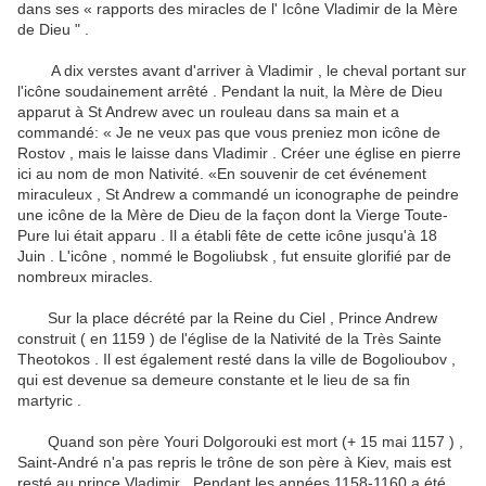
dans ses « rapports des miracles de l' Icône Vladimir de la Mère
de
Dieu " .
A dix verstes avant d'arriver à Vladimir , le cheval portant sur
​​l'icône soudainement arrêté .
Pendant la nuit, la Mère de Dieu
apparut à St Andrew avec un rouleau dans sa main et a
commandé: « Je ne veux pas que vous preniez mon icône de
Rostov , mais le laisse dans Vladimir .
Créer une église en pierre
ici au nom de mon Nativité. «En souvenir de cet événement
miraculeux , St Andrew a commandé un iconographe de peindre
une icône de la Mère de Dieu de la façon dont la Vierge Toute-
Pure lui était apparu .
Il a établi fête de cette icône jusqu'à 18
Juin .
L'icône , nommé le Bogoliubsk , fut ensuite glorifié par de
nombreux miracles.
Sur la place décrété par la Reine du Ciel , Prince Andrew
construit ( en 1159 ) de l'église de la Nativité de la Très Sainte
Theotokos .
Il est également resté dans la ville de Bogolioubov ,
qui est devenue sa demeure constante et le lieu de sa fin
martyric .
Quand son père Youri Dolgorouki est mort (+ 15 mai 1157 ) ,
Saint-André n'a pas repris le trône de son père à Kiev, mais est
resté au prince Vladimir .
Pendant les années 1158-1160 a été