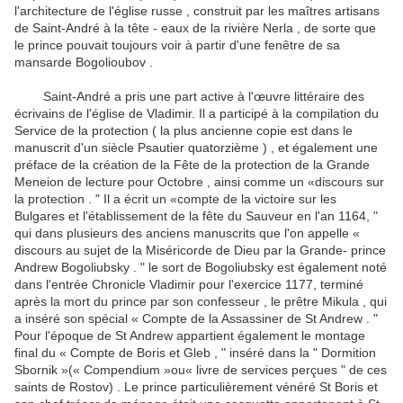
l'architecture de l'église russe , construit par les maîtres artisans
de Saint-André à la tête - eaux de la rivière Nerla , de sorte que
le prince pouvait toujours
voir à partir d'une fenêtre de sa
mansarde Bogolioubov .
Saint-André a pris une part active à l'œuvre littéraire des
écrivains de l'église de Vladimir.
Il a participé à la compilation du
Service de la protection ( la plus ancienne copie est dans le
manuscrit d'un siècle Psautier quatorzième ) , et également une
préface de la création de la Fête de la protection de la Grande
Meneion de lecture pour Octobre , ainsi
comme un «discours sur
la protection . " Il a écrit un «compte de la victoire sur les
Bulgares et l'établissement de la fête du Sauveur en l'an 1164, "
qui dans plusieurs des anciens manuscrits que l'on appelle «
discours au sujet de la Miséricorde
de Dieu par la Grande- prince
Andrew Bogoliubsky . " le sort de Bogoliubsky est également noté
dans l'entrée Chronicle Vladimir pour l'exercice 1177, terminé
après la mort du prince par son confesseur , le prêtre Mikula , qui
a inséré son spécial « Compte de la Assassiner
de St Andrew . "
Pour l'époque de St Andrew appartient également le montage
final du « Compte de Boris et Gleb , " inséré dans la " Dormition
Sbornik »(« Compendium »ou« livre de services perçues " de ces
saints de Rostov) .
Le prince particulièrement vénéré St Boris et