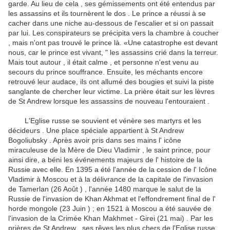
garde.
Au lieu de cela , ses gémissements ont été entendus par
les assassins et ils tournèrent le dos .
Le prince a réussi à se
cacher dans une niche au-dessous de l'escalier et si on passait
par lui.
Les conspirateurs se précipita vers la chambre à coucher
, mais n'ont pas trouvé le prince là.
«Une catastrophe est devant
nous, car le prince est vivant, " les assassins crié dans la terreur.
Mais tout autour , il était calme , et personne n'est venu au
secours du prince souffrance.
Ensuite, les méchants encore
retrouvé leur audace, ils ont allumé des bougies et suivi la piste
sanglante de chercher leur victime.
La prière était sur ​​les lèvres
de St Andrew lorsque les assassins de nouveau l'entouraient .
L'Eglise russe se souvient et vénère ses martyrs et les
décideurs .
Une place spéciale appartient à St Andrew
Bogoliubsky .
Après avoir pris dans ses mains l' icône
miraculeuse de la Mère de Dieu Vladimir , le saint prince, pour
ainsi dire, a béni les événements majeurs de l' histoire de la
Russie avec elle.
En 1395 a été l'année de la cession de l' Icône
Vladimir à Moscou et à la délivrance de la capitale de l'invasion
de Tamerlan (26 Août ) , l'année 1480 marque le salut de la
Russie de l'invasion de Khan Akhmat et l'effondrement final de l'
horde mongole (23 Juin ) ; en 1521 à Moscou a été sauvée de
l'invasion de la Crimée Khan Makhmet - Girei (21 mai) .
Par les
prières de St Andrew , ses rêves les plus chers de l'Eglise russe