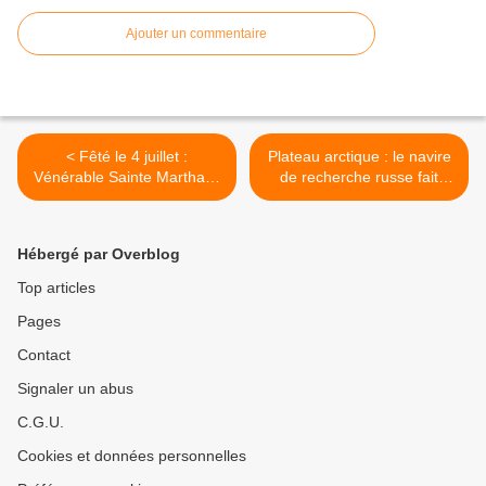
Ajouter un commentaire
< Fêté le 4 juillet :
Plateau arctique : le navire
Vénérable Sainte Martha la
de recherche russe fait
Mère du Vénérable Saint
escale à Arkhangelsk >
Simeon Stylite le Jeune
Hébergé par Overblog
Top articles
Pages
Contact
Signaler un abus
C.G.U.
Cookies et données personnelles