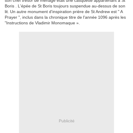
son chef trésor de ménage était une casquette appartenant à St
Boris .
L'épée de St Boris toujours suspendue au-dessus de son
lit.
Un autre monument d'inspiration prière de St Andrew est " A
Prayer ", inclus dans la chronique titre de l'année 1096 après les
"Instructions de Vladimir Monomaque ».
Publicité