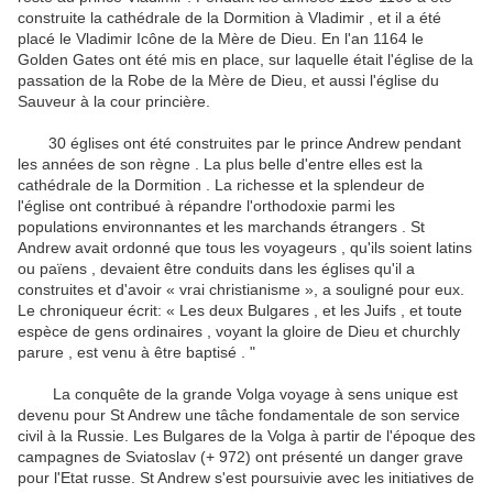
construite la cathédrale de la Dormition à Vladimir , et il a été
placé le Vladimir Icône de la Mère de Dieu.
En l'an 1164 le
Golden Gates ont été mis en place, sur laquelle était l'église de la
passation de la Robe de la Mère de Dieu, et aussi l'église du
Sauveur à la cour princière.
30 églises ont été construites par le prince Andrew pendant
les années de son règne .
La plus belle d'entre elles est la
cathédrale de la Dormition .
La richesse et la splendeur de
l'église ont contribué à répandre l'orthodoxie parmi les
populations environnantes et les marchands étrangers .
St
Andrew avait ordonné que tous les voyageurs , qu'ils soient latins
ou païens , devaient être conduits dans les églises qu'il a
construites et d'avoir « vrai christianisme », a souligné pour eux.
Le chroniqueur écrit: « Les deux Bulgares , et les Juifs , et toute
espèce de gens ordinaires , voyant la gloire de Dieu et churchly
parure , est venu à être baptisé . "
La conquête de la grande Volga voyage à sens unique est
devenu pour St Andrew une tâche fondamentale de son service
civil à la Russie.
Les Bulgares de la Volga à partir de l'époque des
campagnes de Sviatoslav (+ 972) ont présenté un danger grave
pour l'Etat russe.
St Andrew s'est poursuivie avec les initiatives de