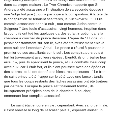
dans sa propre maison .
Le Tver Chronicle rapporte que St
Andrew a été assassiné à l'instigation de sa seconde épouse (
une Volga bulgare ) , qui a participé à la conspiration.
A la tête de
la conspiration se tenaient ses frères, le Kuchkovichi : " . Et ils
commis assassiner dans la nuit , tout comme Judas contre le
Seigneur " Une foule d'assassins , vingt hommes, irruption dans
la cour , ils ont tué les quelques gardes et
fait irruption dans la
chambre à coucher du prince désarmé.
L'épée de St Boris , qui
pesait constamment sur ​​son lit, avait été traîtreusement enlevé
cette nuit par l'intendant Anbal .
Le prince a réussi à pousser le
premier de ses assaillants sur le sol .
Les conspirateurs puis à
tort lui traversaient avec leurs épées .
Bientôt, ils ont réalisé leur
erreur », puis ils aperçurent le prince, et il a combattu beaucoup
avec eux, car il était fort, et ils n'ont poussée avec des épées et
des sabres, et lui ont donné des blessures copieuses . " Le front
du saint prince a été frappé
sur le côté avec une lance , tandis
que tous les coups restants des lâches assassins ont été traitées
par derrière.
Lorsque le prince est finalement tombé , ils
brusquement précipités hors de la chambre à coucher,
emmenant leur complice assassiné.
Le saint était encore en vie , cependant.
Avec sa force finale,
il s'est abaissé le long de l'escalier palais , espérant alerter un