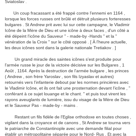
Sviatoslav .
Un coup fracassant a été frappé contre l'ennemi en 1164 ,
lorsque les forces russes ont brûlé et détruit plusieurs forteresses
bulgares .
St Andrew prit avec lui sur cette campagne, le Vladimir
Icône de la Mère de Dieu et une icône à deux faces , d'un côté a
été dépeint l'icône du Sauveur " - made-by -Hands " et la "
vénération de la Croix
" sur le côté opposé .
[ À l'heure actuelle,
les deux icônes sont dans la galerie nationale Tretiakov . ]
Un grand miracle des saintes icônes s'est produite pour
l'armée russe le jour de la victoire décisive sur les Bulgares , 1
Août , 1164.
Après la destruction de l'armée bulgare , les princes
( Andrew , son frère Yaroslav , son fils Izyaslav et autres)
retournés vers l'infanterie debout par les normes princières avec
le Vladimir Icône, et ils ont fait une prosternation devant l'icône , "
conférant à ce sujet
louange et le chant. " et puis tout virent les
rayons aveuglants de lumière, issu du visage de la Mère de Dieu
et le Sauveur Pas - made-by - mains .
Restant un fils fidèle de l'Eglise orthodoxe en toutes choses ,
vigilant dans la croyance et de canons , St Andrew se tourna vers
le patriarche de Constantinople avec une demande filial pour
établir un métropolitaine séparée pour le Nord- Rus .
Et avec la