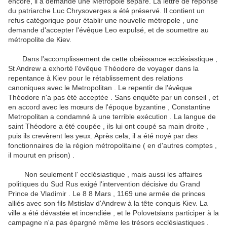
encore, il a demandé une Métropole séparé.
La lettre de réponse
du patriarche Luc Chrysoverges a été préservé.
Il contient un
refus catégorique pour établir une nouvelle métropole , une
demande d'accepter l'évêque Leo expulsé, et de soumettre au
métropolite de Kiev.
Dans l'accomplissement de cette obéissance ecclésiastique ,
St Andrew a exhorté l'évêque Théodore de voyager dans la
repentance à Kiev pour le rétablissement des relations
canoniques avec le Metropolitan .
Le repentir de l'évêque
Théodore n'a pas été acceptée .
Sans enquête par un conseil , et
en accord avec les mœurs de l'époque byzantine , Constantine
Metropolitan a condamné à une terrible exécution .
La langue de
saint Théodore a été coupée , ils lui ont coupé sa main droite ,
puis ils crevèrent les yeux.
Après cela, il a été noyé par des
fonctionnaires de la région métropolitaine ( en d'autres comptes ,
il mourut en prison) .
Non seulement l' ecclésiastique , mais aussi les affaires
politiques du Sud Rus exigé l'intervention décisive du Grand
Prince de Vladimir .
Le 8 8 Mars , 1169 une armée de princes
alliés avec son fils Mstislav d'Andrew à la tête conquis Kiev.
La
ville a été dévastée et incendiée , et le Polovetsians participer à la
campagne n'a pas épargné même les trésors ecclésiastiques .