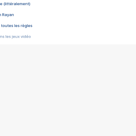
e (littéralement)
im Rayan
 toutes les règles
s les jeux vidéo
us choquant de Rockstar ? - Le scandale BULLY
e plus moche de Steam
du RÊVE tourne au CAUCHEMAR
pendant 8 heures
it… à tort
umiliés par un jeu vidéo
ire - Final Fantasy 8
ti un empire - Age of Empires
story DOFUS