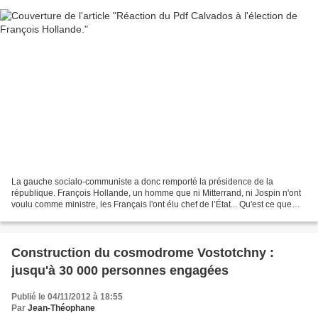
La gauche socialo-communiste a donc remporté la présidence de la
république. François Hollande, un homme que ni Mitterrand, ni Jospin n'ont
voulu comme ministre, les Français l'ont élu chef de l’État... Qu'est ce que
cela laisse augurer ? Que les étrangers...
Construction du cosmodrome Vostotchny :
jusqu'à 30 000 personnes engagées
Publié le 04/11/2012 à 18:55
Par
Jean-Théophane