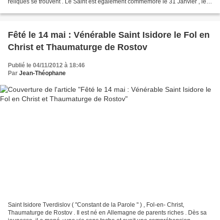
reliques se trouvent . Le Saint est également commémoré le 31 Janvier , le
jour de son repos, et le 30 Avril...
Fêté le 14 mai : Vénérable Saint Isidore le Fol en
Christ et Thaumaturge de Rostov
Publié le 04/11/2012 à 18:46
Par
Jean-Théophane
Saint Isidore Tverdislov ( "Constant de la Parole " ) , Fol-en- Christ,
Thaumaturge de Rostov . Il est né en Allemagne de parents riches . Dès sa