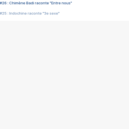
#26 : Chimène Badi raconte "Entre nous"
#25 : Indochine raconte "3e sexe"
#24 : Zaho raconte "C'est chelou"
#23 : Patrick Bruel raconte "Au café des délices"
#22 : Kyo raconte "Le chemin"
#21 : Nolwenn Leroy raconte "Cassé"
#20 : Patrick Hernandez raconte "Born to be alive"
#19 : Lorie raconte "Près de moi"
#18 : Michael Jones raconte "A nos actes manqués" (avec Jean-Jacque
#17 : Khaled raconte "Aïcha"
#16 : Corneille raconte "Parce qu'on vient de loin"
#15 : Indochine raconte "L'aventurier"
14 : Lorie raconte "Sur un air latino"