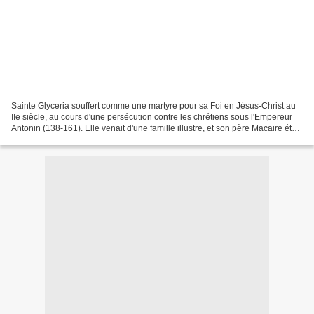
Sainte Glyceria souffert comme une martyre pour sa Foi en Jésus-Christ au
IIe siècle, au cours d'une persécution contre les chrétiens sous l'Empereur
Antonin (138-161). Elle venait d'une famille illustre, et son père Macaire était
un fonctionnaire romain...