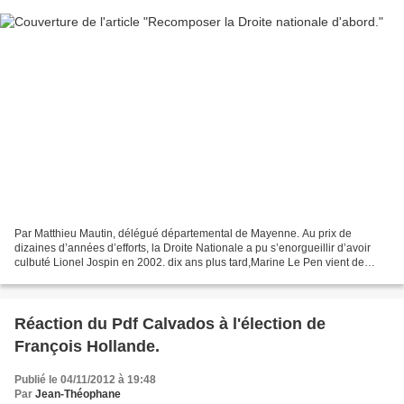
Par Matthieu Mautin, délégué départemental de Mayenne. Au prix de
dizaines d’années d’efforts, la Droite Nationale a pu s’enorgueillir d’avoir
culbuté Lionel Jospin en 2002. dix ans plus tard,Marine Le Pen vient de
servir L’Elysée à la gauche Socialo-communiste....
Réaction du Pdf Calvados à l'élection de
François Hollande.
Publié le 04/11/2012 à 19:48
Par
Jean-Théophane