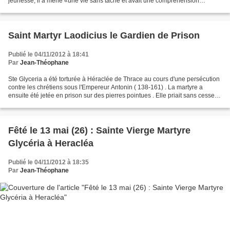
jeunesse, il a mené «une vie sans tache et avait une compréhension
compatissante . " En quittant la maison...
Saint Martyr Laodicius le Gardien de Prison
Publié le 04/11/2012 à 18:41
Par
Jean-Théophane
Ste Glyceria a été torturée à Héraclée de Thrace au cours d'une persécution
contre les chrétiens sous l'Empereur Antonin ( 138-161) . La martyre a
ensuite été jetée en prison sur des pierres pointues . Elle priait sans cesse ,
et à minuit, un ange est...
Fêté le 13 mai (26) : Sainte Vierge Martyre
Glycéria à Heracléa
Publié le 04/11/2012 à 18:35
Par
Jean-Théophane