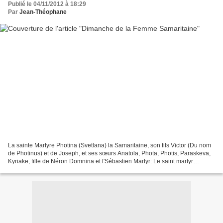
Publié le 04/11/2012 à 18:29
Par
Jean-Théophane
La sainte Martyre Photina (Svetlana) la Samaritaine, son fils Victor (Du nom
de Photinus) et de Joseph, et ses sœurs Anatola, Phota, Photis, Paraskeva,
Kyriake, fille de Néron Domnina et l'Sébastien Martyr: Le saint martyr
Photina était Samaritain femme,...