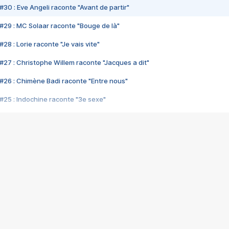
#30 : Eve Angeli raconte "Avant de partir"
#29 : MC Solaar raconte "Bouge de là"
28 : Lorie raconte "Je vais vite"
#27 : Christophe Willem raconte "Jacques a dit"
#26 : Chimène Badi raconte "Entre nous"
#25 : Indochine raconte "3e sexe"
#24 : Zaho raconte "C'est chelou"
#23 : Patrick Bruel raconte "Au café des délices"
#22 : Kyo raconte "Le chemin"
#21 : Nolwenn Leroy raconte "Cassé"
#20 : Patrick Hernandez raconte "Born to be alive"
#19 : Lorie raconte "Près de moi"
#18 : Michael Jones raconte "A nos actes manqués" (avec Jean-Jacque