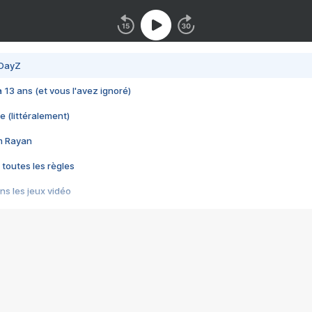
 DayZ
 a 13 ans (et vous l'avez ignoré)
e (littéralement)
im Rayan
 toutes les règles
s les jeux vidéo
us choquant de Rockstar ? - Le scandale BULLY
e plus moche de Steam
du RÊVE tourne au CAUCHEMAR
pendant 8 heures