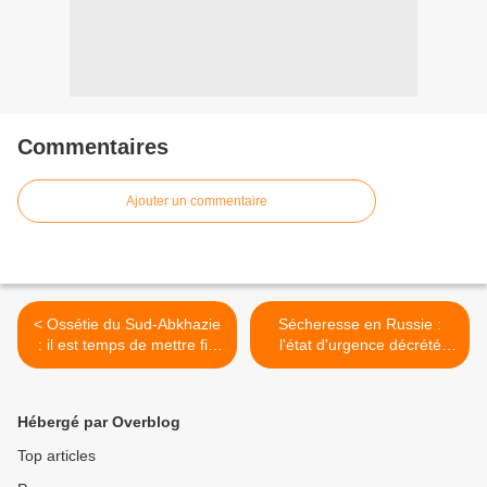
Commentaires
Ajouter un commentaire
< Ossétie du Sud-Abkhazie
Sécheresse en Russie :
: il est temps de mettre fin
l'état d'urgence décrété
au blocus (Ortega)
dans 23 régions (Ministère)
>
Hébergé par Overblog
Top articles