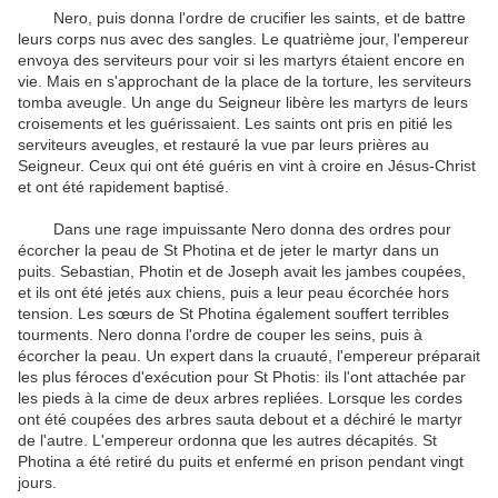
Nero, puis donna l'ordre de crucifier les saints, et de battre
leurs corps nus avec des sangles.
Le quatrième jour, l'empereur
envoya des serviteurs pour voir si les martyrs étaient encore en
vie.
Mais en s'approchant de la place de la torture, les serviteurs
tomba aveugle.
Un ange du Seigneur libère les martyrs de leurs
croisements et les guérissaient.
Les saints ont pris en pitié les
serviteurs aveugles, et restauré la vue par leurs prières au
Seigneur.
Ceux qui ont été guéris en vint à croire en Jésus-Christ
et ont été rapidement baptisé.
Dans une rage impuissante Nero donna des ordres pour
écorcher la peau de St Photina et de jeter le martyr dans un
puits.
Sebastian, Photin et de Joseph avait les jambes coupées,
et ils ont été jetés aux chiens, puis a leur peau écorchée hors
tension.
Les sœurs de St Photina également souffert terribles
tourments.
Nero donna l'ordre de couper les seins, puis à
écorcher la peau.
Un expert dans la cruauté, l'empereur préparait
les plus féroces d'exécution pour St Photis: ils l'ont attachée par
les pieds à la cime de deux arbres repliées.
Lorsque les cordes
ont été coupées des arbres sauta debout et a déchiré le martyr
de l'autre.
L'empereur ordonna que les autres décapités.
St
Photina a été retiré du puits et enfermé en prison pendant vingt
jours.