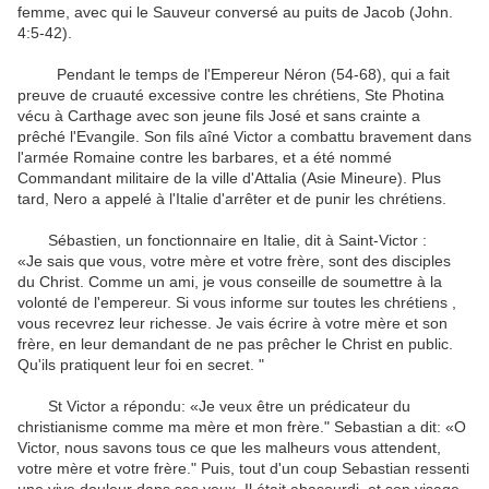
femme, avec qui le Sauveur conversé au puits de Jacob (John.
4:5-42).
Pendant le temps de l'Empereur Néron (54-68), qui a fait
preuve de cruauté excessive contre les chrétiens, Ste Photina
vécu à Carthage avec son jeune fils José et sans crainte a
prêché l'Evangile.
Son fils aîné Victor a combattu bravement dans
l'armée Romaine contre les barbares, et a été nommé
Commandant militaire de la ville d'Attalia (Asie Mineure).
Plus
tard, Nero a appelé à l'Italie d'arrêter et de punir les chrétiens.
Sébastien, un fonctionnaire en Italie, dit à Saint-Victor :
«Je sais que vous, votre mère et votre frère, sont des disciples
du Christ. Comme un ami, je vous conseille de soumettre à la
volonté de l'empereur. Si vous informe sur toutes les chrétiens
,
vous recevrez leur richesse. Je vais écrire à votre mère et son
frère, en leur demandant de ne pas prêcher le Christ en public.
Qu'ils pratiquent leur foi en secret. "
St Victor a répondu: «Je veux être un prédicateur du
christianisme comme ma mère et mon frère."
Sebastian a dit: «O
Victor, nous savons tous ce que les malheurs vous attendent,
votre mère et votre frère."
Puis, tout d'un coup Sebastian ressenti