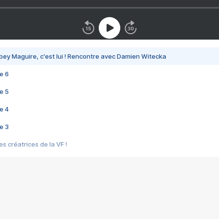
bey Maguire, c'est lui ! Rencontre avec Damien Witecka
e 6
e 5
e 4
e 3
s créatrices de la VF !
e 2
e 1
e Mektoub My Love arrive enfin ! Rencontre avec Shaïn Boumedine et Sal
i : après Toni en famille