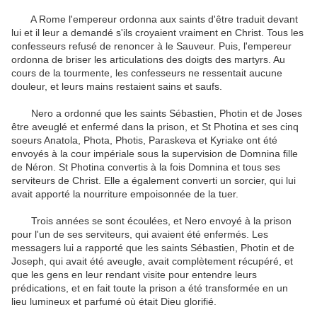
A Rome l'empereur ordonna aux saints d'être traduit devant
lui et il leur a demandé s'ils croyaient vraiment en Christ.
Tous les
confesseurs refusé de renoncer à le Sauveur.
Puis, l'empereur
ordonna de briser les articulations des doigts des martyrs.
Au
cours de la tourmente, les confesseurs ne ressentait aucune
douleur, et leurs mains restaient sains et saufs.
Nero a ordonné que les saints Sébastien, Photin et de Joses
être aveuglé et enfermé dans la prison, et St Photina et ses cinq
soeurs Anatola, Phota, Photis, Paraskeva et Kyriake ont été
envoyés à la cour impériale sous la supervision de Domnina fille
de Néron.
St Photina convertis à la fois Domnina et tous ses
serviteurs de Christ.
Elle a également converti un sorcier, qui lui
avait apporté la nourriture empoisonnée de la tuer.
Trois années se sont écoulées, et Nero envoyé à la prison
pour l'un de ses serviteurs, qui avaient été enfermés.
Les
messagers lui a rapporté que les saints Sébastien, Photin et de
Joseph, qui avait été aveugle, avait complètement récupéré, et
que les gens en leur rendant visite pour entendre leurs
prédications, et en fait toute la prison a été transformée en un
lieu lumineux et parfumé où était Dieu
glorifié.