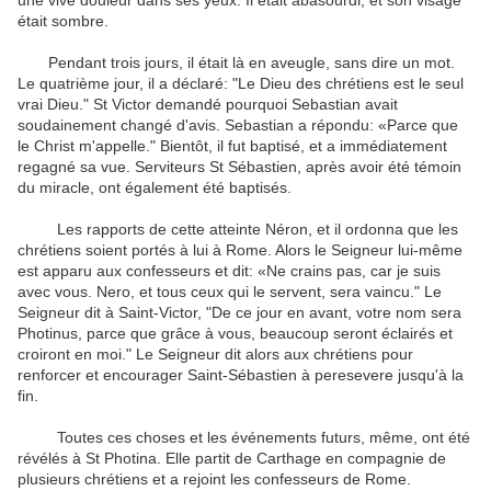
une vive douleur dans ses yeux.
Il était abasourdi, et son visage
était sombre.
Pendant trois jours, il était là en aveugle, sans dire un mot.
Le quatrième jour, il a déclaré: "Le Dieu des chrétiens est le seul
vrai Dieu."
St Victor demandé pourquoi Sebastian avait
soudainement changé d'avis.
Sebastian a répondu: «Parce que
le Christ m'appelle."
Bientôt, il fut baptisé, et a immédiatement
regagné sa vue.
Serviteurs St Sébastien, après avoir été témoin
du miracle, ont également été baptisés.
Les rapports de cette atteinte Néron, et il ordonna que les
chrétiens soient portés à lui à Rome.
Alors le Seigneur lui-même
est apparu aux confesseurs et dit: «Ne crains pas, car je suis
avec vous. Nero, et tous ceux qui le servent, sera vaincu."
Le
Seigneur dit à Saint-Victor, "De ce jour en avant, votre nom sera
Photinus, parce que grâce à vous, beaucoup seront éclairés et
croiront en moi."
Le Seigneur dit alors aux chrétiens pour
renforcer et encourager Saint-Sébastien à peresevere jusqu'à la
fin.
Toutes ces choses et les événements futurs, même, ont été
révélés à St Photina.
Elle partit de Carthage en compagnie de
plusieurs chrétiens et a rejoint les confesseurs de Rome.