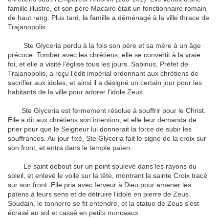
famille illustre, et son père Macaire était un fonctionnaire romain
de haut rang.
Plus tard, la famille a déménagé à la ville thrace de
Trajanopolis.
Ste Glyceria perdu à la fois son père et sa mère à un âge
précoce.
Tomber avec les chrétiens, elle se convertit à la vraie
foi, et elle a visité l'église tous les jours.
Sabinus, Préfet de
Trajanopolis, a reçu l'édit impérial ordonnant aux chrétiens de
sacrifier aux idoles, et ainsi il a désigné un certain jour pour les
habitants de la ville pour adorer l'idole Zeus.
Ste Glyceria est fermement résolue à souffrir pour le Christ.
Elle a dit aux chrétiens son intention, et elle leur demanda de
prier pour que le Seigneur lui donnerait la force de subir les
souffrances.
Au jour fixé, Ste Glyceria fait le signe de la croix sur
son front, et entra dans le temple païen.
Le saint debout sur un point soulevé dans les rayons du
soleil, et enlevé le voile sur la tête, montrant la sainte Croix tracé
sur son front.
Elle pria avec ferveur à Dieu pour amener les
païens à leurs sens et de détruire l'idole en pierre de Zeus.
Soudain, le tonnerre se fit entendre, et la statue de Zeus s'est
écrasé au sol et cassé en petits morceaux.