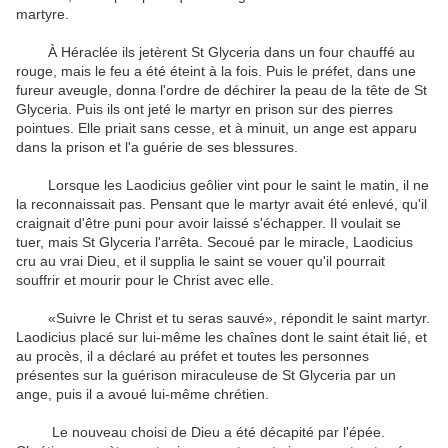
martyre.
À Héraclée ils jetèrent St Glyceria dans un four chauffé au
rouge, mais le feu a été éteint à la fois.
Puis le préfet, dans une
fureur aveugle, donna l'ordre de déchirer la peau de la tête de St
Glyceria.
Puis ils ont jeté le martyr en prison sur des pierres
pointues.
Elle priait sans cesse, et à minuit, un ange est apparu
dans la prison et l'a guérie de ses blessures.
Lorsque les Laodicius geôlier vint pour le saint le matin, il ne
la reconnaissait pas.
Pensant que le martyr avait été enlevé, qu'il
craignait d'être puni pour avoir laissé s'échapper.
Il voulait se
tuer, mais St Glyceria l'arrêta.
Secoué par le miracle, Laodicius
cru au vrai Dieu, et il supplia le saint se vouer qu'il pourrait
souffrir et mourir pour le Christ avec elle.
«Suivre le Christ et tu seras sauvé», répondit le saint martyr.
Laodicius placé sur lui-même les chaînes dont le saint était lié, et
au procès, il a déclaré au préfet et toutes les personnes
présentes sur la guérison miraculeuse de St Glyceria par un
ange, puis il a avoué lui-même chrétien.
Le nouveau choisi de Dieu a été décapité par l'épée.