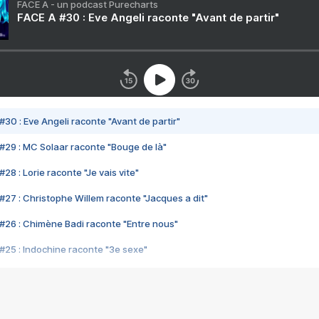
FACE A - un podcast Purecharts
FACE A #30 : Eve Angeli raconte "Avant de partir"
#30 : Eve Angeli raconte "Avant de partir"
#29 : MC Solaar raconte "Bouge de là"
28 : Lorie raconte "Je vais vite"
#27 : Christophe Willem raconte "Jacques a dit"
#26 : Chimène Badi raconte "Entre nous"
#25 : Indochine raconte "3e sexe"
#24 : Zaho raconte "C'est chelou"
#23 : Patrick Bruel raconte "Au café des délices"