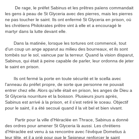
De rage, le préfet Sabinus et les prêtres païens commandait
les gens à peau de St Glyceria avec des pierres, mais les pierres
ne pas toucher le saint.
Ils ont enfermé St Glyceria en prison, où
les chrétiens Philokrates prêtre vint à elle et a encouragé le
martyr dans la lutte devant elle.
Dans la matinée, lorsque les tortures ont commencé, tout
d'un coup un ange apparut au milieu des bourreaux, et ils sont
tombés sur le sol, vaincue par la terreur.
Quand la vision disparut,
Sabinus, qui était à peine capable de parler, leur ordonna de jeter
le saint en prison.
Ils ont fermé la porte en toute sécurité et le scella avec
l'anneau du préfet propre, de sorte que personne ne pouvait
entrer chez elle.
Alors qu'elle était en prison, les anges de Dieu a
St Glyceria nourriture et la boisson.
Plusieurs jours après,
Sabinus est arrivé à la prison, et il s'est retiré le sceau.
Objectif
pour le saint, il a été secoué quand il la vit bel et bien vivant.
Partir pour la ville d'Héraclée en Thrace, Sabinus a donné
des ordres pour amener St Glyceria là aussi.
Les chrétiens
d'Héraclée est venu à sa rencontre avec l'évêque Dometius à
leur tête, et il a prié pour que le Seigneur renforcer le saint