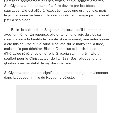
Chrétiens secrètement pris ses restes, et pieusement enterrés.
Ste Glyceria a été condamné à être dévoré par les bêtes
sauvages.
Elle est allée à l'exécution avec une grande joie, mais
le jeu de lionne lâchée sur le saint docilement rampé jusqu'à lui et
jeter à ses pieds.
Enfin, le saint pria le Seigneur, implorant qu'Il l'emmener
avec lui-même.
En réponse, elle entendit une voix du ciel, sa
convocation à la béatitude céleste.
A ce moment, une autre lionne
a été mis en vrac sur le saint.
Il se jeta sur le martyr et l'a tuée,
mais ne l'a pas déchirer.
Bishop Dometius et les chrétiens
d'Héraclée révérence enterré le Glyceria saint martyr.
Elle a
souffert pour le Christ autour de l'an 177.
Ses reliques furent
glorifiés avec un débit de myrrhe guérison.
St Glyceria, dont le nom signifie «douceur», se réjouit maintenant
dans la douceur infinie du Royaume céleste.