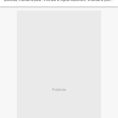
jeunesse, il aimait la piété , il est allé à l'église fidèlement , et aimait le jeûne
et la prière . Voyant sa...
Publicité