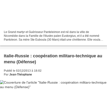
Le Grand martyr et Guérisseur Panteleimon est né dans la ville de
Nicomédie dans la Famille de l'illustre païen Eustorgius, et il a été nommé
Pantoleon. Sa mère Ste Euboula (30 Mars) était une chrétienne. Elle voulait
élever son fils dans la Foi Chrétienne,...
Italie-Russie : coopération militaro-technique au
menu (Défense)
Publié le 02/12/2013 à 18:02
Par
Jean-Théophane