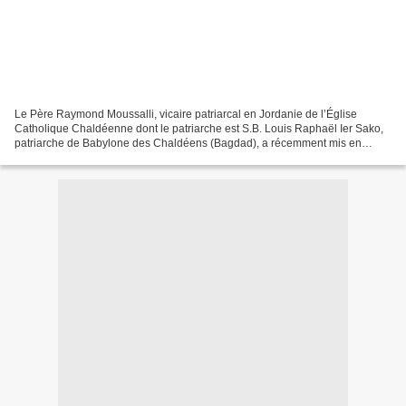
Le Père Raymond Moussalli, vicaire patriarcal en Jordanie de l’Église
Catholique Chaldéenne dont le patriarche est S.B. Louis Raphaël Ier Sako,
patriarche de Babylone des Chaldéens (Bagdad), a récemment mis en
garde sur la situation des chrétiens à Alep,...