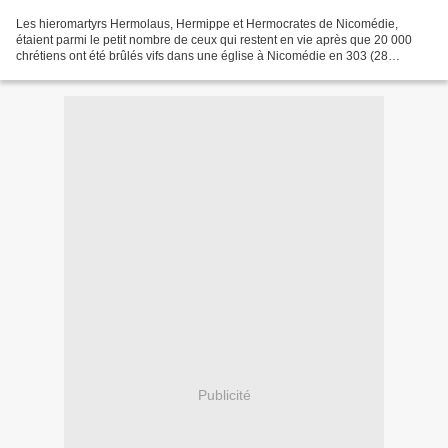
Les hieromartyrs Hermolaus, Hermippe et Hermocrates de Nicomédie,
étaient parmi le petit nombre de ceux qui restent en vie après que 20 000
chrétiens ont été brûlés vifs dans une église à Nicomédie en 303 (28
Décembre), sur les ordres de l'Empereur Maximien...
Publicité