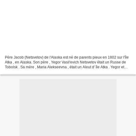
Père Jacob (Netsvetov) de l'Alaska est né de parents pieux en 1802 sur l'île
Atka , en Alaska. Son père , Yegor Vasil'evich Netsvetov était un Russe de
Tobolsk . Sa mère , Maria Alekseevna , était un Aleut d' île Atka . Yegor et
Maria ont eu quatre enfants...