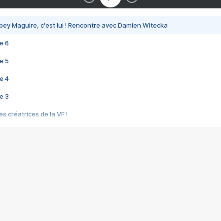
bey Maguire, c'est lui ! Rencontre avec Damien Witecka
e 6
e 5
e 4
e 3
s créatrices de la VF !
e 2
e 1
e Mektoub My Love arrive enfin ! Rencontre avec Shaïn Boumedine et Sal
i : après Toni en famille
elle réalise le bouleversant Dites lui que je l'aime
ais ! Rencontre autour de Vie privée de Rebecca Zlotowski