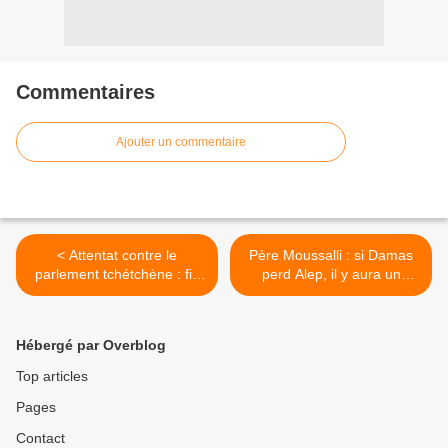
Commentaires
Ajouter un commentaire
< Attentat contre le
Père Moussalli : si Damas
parlement tchétchène : fin
perd Alep, il y aura un
de l'opération (Intérieur)
massacre de chrétiens >
Hébergé par Overblog
Top articles
Pages
Contact