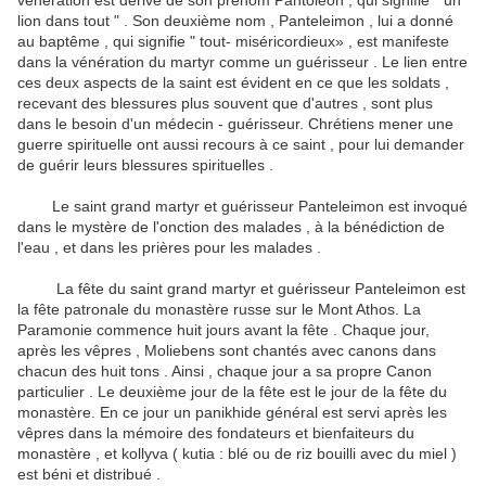
vénération est dérivé de son prénom Pantoleon , qui signifie " un
lion dans tout " .
Son deuxième nom , Panteleimon , lui a donné
au baptême , qui signifie " tout- miséricordieux» , est manifeste
dans la vénération du martyr comme un guérisseur .
Le lien entre
ces deux aspects de la saint est évident en ce que les soldats ,
recevant des blessures plus souvent que d'autres , sont plus
dans le besoin d'un médecin - guérisseur.
Chrétiens mener une
guerre spirituelle ont aussi recours à ce saint , pour lui demander
de guérir leurs blessures spirituelles .
Le saint grand martyr et guérisseur Panteleimon est invoqué
dans le mystère de l'onction des malades , à la bénédiction de
l'eau , et dans les prières pour les malades .
La fête du saint grand martyr et guérisseur Panteleimon est
la fête patronale du monastère russe sur le Mont Athos.
La
Paramonie commence huit jours avant la fête .
Chaque jour,
après les vêpres , Moliebens sont chantés avec canons dans
chacun des huit tons .
Ainsi , chaque jour a sa propre Canon
particulier .
Le deuxième jour de la fête est le jour de la fête du
monastère.
En ce jour un panikhide général est servi après les
vêpres dans la mémoire des fondateurs et bienfaiteurs du
monastère , et kollyva ( kutia : blé ou de riz bouilli avec du miel )
est béni et distribué .