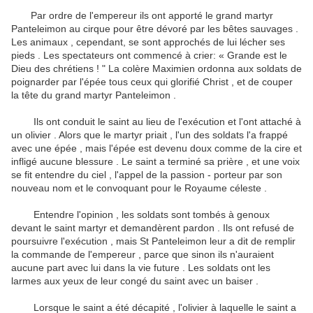
Par ordre de l'empereur ils ont apporté le grand martyr
Panteleimon au cirque pour être dévoré par les bêtes sauvages .
Les animaux , cependant, se sont approchés de lui lécher ses
pieds .
Les spectateurs ont commencé à crier: « Grande est le
Dieu des chrétiens ! " La colère Maximien ordonna aux soldats de
poignarder par l'épée tous ceux qui glorifié Christ , et de couper
la tête du grand martyr Panteleimon .
Ils ont conduit le saint au lieu de l'exécution et l'ont attaché à
un olivier .
Alors que le martyr priait , l'un des soldats l'a frappé
avec une épée , mais l'épée est devenu doux comme de la cire et
infligé aucune blessure .
Le saint a terminé sa prière , et une voix
se fit entendre du ciel , l'appel de la passion - porteur par son
nouveau nom et le convoquant pour le Royaume céleste .
Entendre l'opinion , les soldats sont tombés à genoux
devant le saint martyr et demandèrent pardon .
Ils ont refusé de
poursuivre l'exécution , mais St Panteleimon leur a dit de remplir
la commande de l'empereur , parce que sinon ils n'auraient
aucune part avec lui dans la vie future .
Les soldats ont les
larmes aux yeux de leur congé du saint avec un baiser .
Lorsque le saint a été décapité , l'olivier à laquelle le saint a