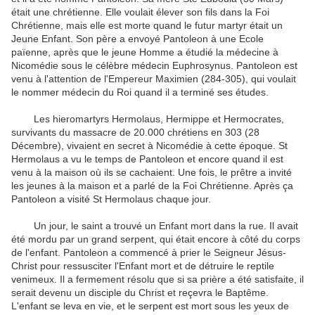
était une chrétienne.
Elle voulait élever son fils dans la Foi
Chrétienne, mais elle est morte quand le futur martyr était un
Jeune Enfant.
Son père a envoyé Pantoleon à une Ecole
païenne, après que le jeune Homme a étudié la médecine à
Nicomédie sous le célèbre médecin Euphrosynus.
Pantoleon est
venu à l'attention de l'Empereur Maximien (284-305), qui voulait
le nommer médecin du Roi quand il a terminé ses études.
Les hieromartyrs Hermolaus, Hermippe et Hermocrates,
survivants du massacre de 20.000 chrétiens en 303 (28
Décembre), vivaient en secret à Nicomédie à cette époque.
St
Hermolaus a vu le temps de Pantoleon et encore quand il est
venu à la maison où ils se cachaient.
Une fois, le prêtre a invité
les jeunes à la maison et a parlé de la Foi Chrétienne.
Après ça
Pantoleon a visité St Hermolaus chaque jour.
Un jour, le saint a trouvé un Enfant mort dans la rue.
Il avait
été mordu par un grand serpent, qui était encore à côté du corps
de l'enfant.
Pantoleon a commencé à prier le Seigneur Jésus-
Christ pour ressusciter l'Enfant mort et de détruire le reptile
venimeux.
Il a fermement résolu que si sa prière a été satisfaite, il
serait devenu un disciple du Christ et reçevra le Baptême.
L'enfant se leva en vie, et le serpent est mort sous les yeux de