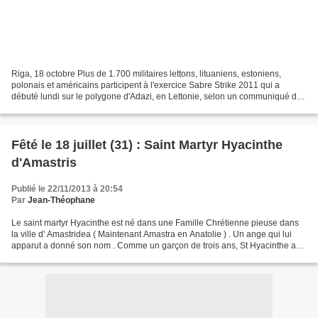
Riga, 18 octobre Plus de 1.700 militaires lettons, lituaniens, estoniens,
polonais et américains participent à l'exercice Sabre Strike 2011 qui a
débuté lundi sur le polygone d'Adazi, en Lettonie, selon un communiqué du
ministère de la Défense de ce pays...
Fêté le 18 juillet (31) : Saint Martyr Hyacinthe
d'Amastris
Publié le 22/11/2013 à 20:54
Par
Jean-Théophane
Le saint martyr Hyacinthe est né dans une Famille Chrétienne pieuse dans
la ville d' Amastridea ( Maintenant Amastra en Anatolie ) . Un ange qui lui
apparut a donné son nom . Comme un garçon de trois ans, St Hyacinthe a
demandé à Dieu qu'un enfant mort...