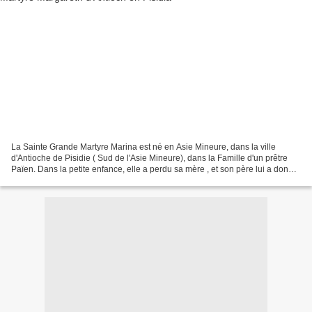
La Sainte Grande Martyre Marina est né en Asie Mineure, dans la ville
d'Antioche de Pisidie ( Sud de l'Asie Mineure), dans la Famille d'un prêtre
Païen. Dans la petite enfance, elle a perdu sa mère , et son père lui a donné
dans la prise en charge d'une...