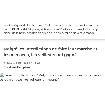
Les fanatiques de l'antiracisme n'ont vraiment plus rien à se mettre sous la
dent... BERLIN (NOVOpress) – Avec un clin d’œil à saint Barack Obama, prix
Nobel de la paix et champion armé de la démocratie à travers le monde,
Ferrero Rocher n’avait pas vraiment...
Malgré les interdictions de faire leur marche et
les menaces, les veilleurs ont gagné
Publié le 23/11/2013 à 17:06
Par
Jean-Théophane