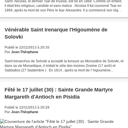
Saint -Nicolas, le dernier Tsar de Russie, est né en 1868. Comme un enfant,
il était très religieux, candide et sans malice . Nicolas II fut couronné Tsar en
1894, après la mort de son Père le tsar Alexandre. Il a commencé son règne
par de grands espoirs...
Vénérable Saint Irenarque l'Higoumène de
Solovki
Publié le 22/11/2013 à 20:35
Par
Jean-Théophane
Saint Irenarchus de Solovki a accepté la tonsure au Monastère de Solovki, et
dans sa vie Monastique, il imitait le zèle des moines Zosime (17 avril) et
Sabbatios (27 Septembre ) . En 1614 , après la mort de l' higoumène
Anthony , Irenarchus est devenu...
Fêté le 17 juillet (30) : Sainte Grande Martyre
Margareth d'Antioch en Pisidia
Publié le 22/11/2013 à 20:29
Par
Jean-Théophane