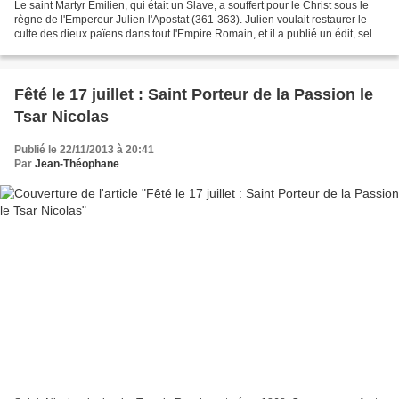
Le saint Martyr Emilien, qui était un Slave, a souffert pour le Christ sous le
règne de l'Empereur Julien l'Apostat (361-363). Julien voulait restaurer le
culte des dieux païens dans tout l'Empire Romain, et il a publié un édit, selon
lequel tous les...
Fêté le 17 juillet : Saint Porteur de la Passion le
Tsar Nicolas
Publié le 22/11/2013 à 20:41
Par
Jean-Théophane