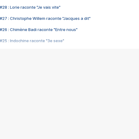
28 : Lorie raconte "Je vais vite"
#27 : Christophe Willem raconte "Jacques a dit"
#26 : Chimène Badi raconte "Entre nous"
#25 : Indochine raconte "3e sexe"
#24 : Zaho raconte "C'est chelou"
#23 : Patrick Bruel raconte "Au café des délices"
#22 : Kyo raconte "Le chemin"
#21 : Nolwenn Leroy raconte "Cassé"
#20 : Patrick Hernandez raconte "Born to be alive"
#19 : Lorie raconte "Près de moi"
#18 : Michael Jones raconte "A nos actes manqués" (avec Jean-Jacque
#17 : Khaled raconte "Aïcha"