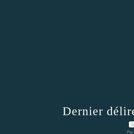
Dernier délir
0
Par