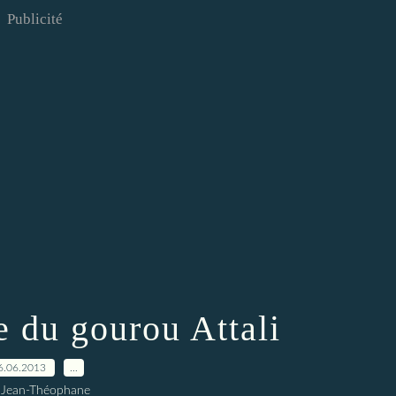
Publicité
e du gourou Attali
6.06.2013
…
 Jean-Théophane