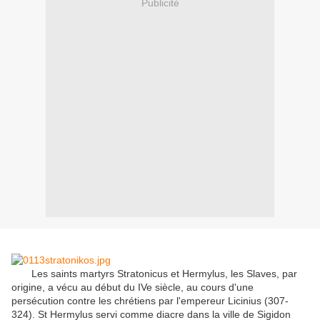
Publicité
Le
s saints martyrs
Stratonicus
et
Hermylus
, les Slaves
, par
origine
, a vécu
au début
du IVe siècle,
au cours d'une
persécution
contre les chrétiens
par l'empereur
Licinius
(
307-
324
)
.
St
Hermylus
servi comme
diacre
dans la ville de
Sigidon