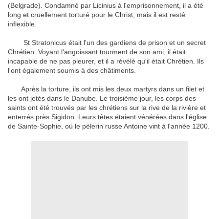
(Belgrade)
.
Condamné par
Licinius
à l'emprisonnement
, il
a été
long et
cruellement torturé
pour le Christ,
mais
il est resté
inflexible.
St
Stratonicus
était l'un des
gardiens de prison et
un secret
Chrétien.
Voyant l'
angoissant
tourment de
son ami, il
était
incapable de
ne pas pleurer
,
et
il a révélé qu'il
était Chrétien
.
Ils
l'ont également
soumis à des châtiments
.
Après la torture
, ils ont mis
les deux
martyrs
dans un filet
et
les ont jetés dans
le
Danube.
Le troisième jour
,
les corps des
saints
ont été trouvés
par les chrétiens
sur la rive
de la rivière et
enterrés près
Sigidon
.
Leurs têtes
étaient
vénérées
dans l'église
de
Sainte-Sophie,
où
le pèlerin
russe
Antoine
vint
à
l'année
1200.