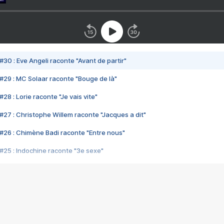
#30 : Eve Angeli raconte "Avant de partir"
#29 : MC Solaar raconte "Bouge de là"
28 : Lorie raconte "Je vais vite"
#27 : Christophe Willem raconte "Jacques a dit"
#26 : Chimène Badi raconte "Entre nous"
#25 : Indochine raconte "3e sexe"
#24 : Zaho raconte "C'est chelou"
#23 : Patrick Bruel raconte "Au café des délices"
#22 : Kyo raconte "Le chemin"
#21 : Nolwenn Leroy raconte "Cassé"