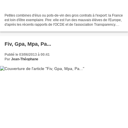
Petites combines d'élus ou pots-de-vin des gros contrats à l'export: la France
est loin d'être exemplaire. Pire: elle est l'un des mauvais élèves de l'Europe,
d'après les récents rapports de l'OCDE et de l'association Transparency.
Alors que les affaires...
Fiv, Gpa, Mpa, Pa...
Publié le 03/06/2013 à 00:41
Par
Jean-Théophane