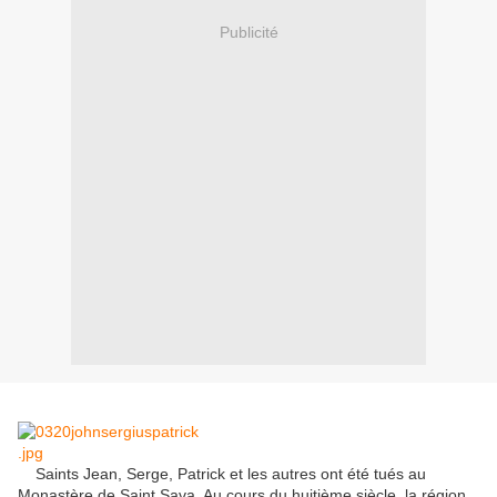
Publicité
Saints Jean
,
Serge,
Patrick
et
les autres
ont été tués
au
Monastère de
Saint Sava
.
Au cours du
huitième
siècle, la région