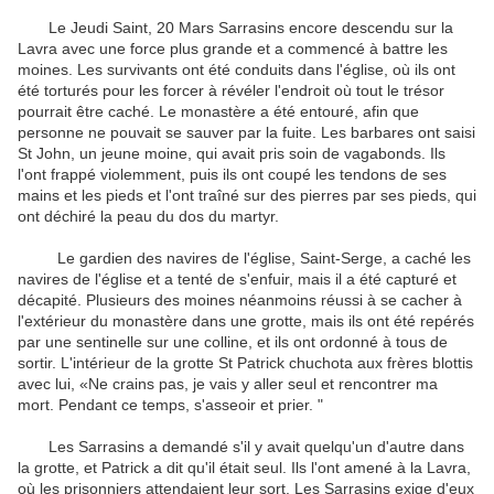
Le
Jeudi Saint
,
20 Mars
Sarrasins
encore
descendu sur
la
Lavra
avec une force
plus grande
et
a commencé à
battre
les
moines
.
Les survivants
ont été conduits dans
l'église
,
où ils
ont
été torturés
pour les
forcer à
révéler l'endroit où
tout
le trésor
pourrait
être caché
.
Le monastère a été
entouré
,
afin que
personne ne
pouvait
se sauver
par la fuite
.
Les
barbares
ont saisi
St
John
,
un jeune moine
,
qui avait pris soin
de
vagabonds
.
Ils
l'ont frappé
violemment
,
puis
ils ont coupé
les tendons
de ses
mains et les pieds
et
l'ont traîné
sur des pierres
par
ses pieds
,
qui
ont déchiré
la peau
du dos
du martyr
.
Le
gardien
des
navires
de l'église
,
Saint-Serge
,
a caché les
navires
de l'église
et
a tenté de s'enfuir
,
mais
il a été capturé
et
décapité
.
Plusieurs des
moines
néanmoins
réussi à
se cacher
à
l'extérieur du
monastère
dans une grotte
,
mais ils
ont été repérés
par une sentinelle
sur une colline
,
et ils
ont ordonné à tous
de
sortir
.
L'intérieur de la
grotte
St
Patrick
chuchota
aux frères
blottis
avec lui
,
«Ne crains pas
, je
vais
y aller seul
et
rencontrer
ma
mort
.
Pendant ce temps
,
s'asseoir et
prier
.
"
Les Sarrasins
a demandé s'il y
avait quelqu'un d'autre
dans
la grotte
,
et
Patrick a dit
qu'il était seul
.
Ils
l'ont amené à
la
Lavra
,
où
les
prisonniers
attendaient leur sort
.
Les Sarrasins
exige d'eux