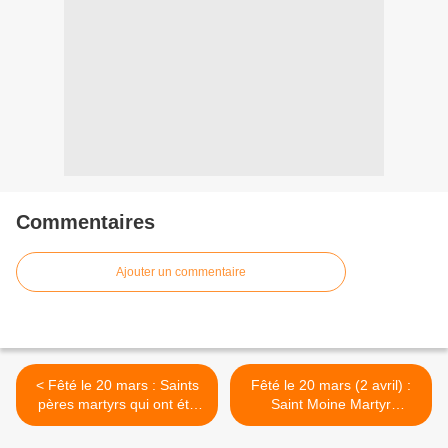
Commentaires
Ajouter un commentaire
< Fêté le 20 mars : Saints
Fêté le 20 mars (2 avril) :
pères martyrs qui ont été
Saint Moine Martyr
tués au Monastère de Saint
Euphrosynos du lac du geai
Sava
Bleu, Novgorod >