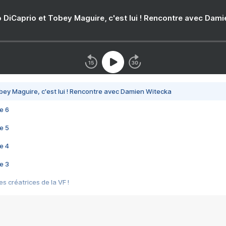
 DiCaprio et Tobey Maguire, c'est lui ! Rencontre avec Dam
bey Maguire, c'est lui ! Rencontre avec Damien Witecka
e 6
e 5
e 4
e 3
s créatrices de la VF !
e 2
e 1