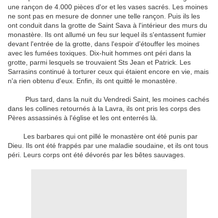
une rançon de
4.000
pièces d'or
et
les vases sacrés
.
Les moines
ne sont pas
en mesure de donner
une telle
rançon
.
Puis ils les
ont conduit
dans la grotte
de Saint Sava
à l'intérieur des
murs du
monastère
.
Ils ont allumé
un
feu sur lequel
ils
s'entassent
fumier
devant
l'entrée de la
grotte
, dans l'espoir
d'étouffer
les
moines
avec les fumées
toxiques
.
Dix-huit
hommes
ont péri dans
la
grotte
,
parmi lesquels se trouvaient
Sts Jean
et
Patrick
.
Les
Sarrasins
continué à
torturer
ceux qui
étaient encore en vie
,
mais
n'a rien obtenu
d'eux
.
Enfin
,
ils ont quitté le
monastère
.
Plus tard
,
dans la nuit
du Vendredi Saint
,
les
moines
cachés
dans les
collines
retournés à
la
Lavra
,
ils ont pris
les corps des
Pères
assassinés
à l'église
et
les ont enterrés
là.
Les
barbares
qui ont pillé
le monastère
ont été punis
par
Dieu
.
Ils
ont été
frappés par
une maladie soudaine
,
et ils ont tous
péri
.
Leurs corps ont été
dévorés
par les bêtes sauvages
.