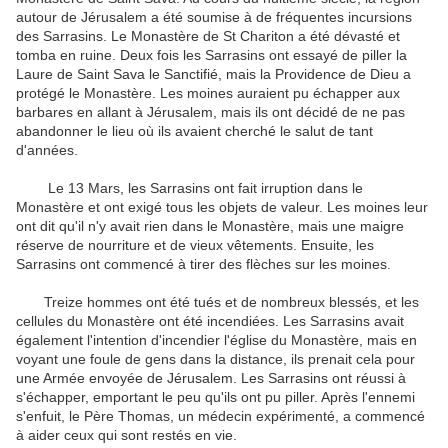
autour de Jérusalem
a été soumise à
de fréquentes incursions
des Sarrasins
.
Le Monastère de
St
Chariton
a été dévasté
et
tomba en ruine
.
Deux fois
les Sarrasins
ont
essayé de
piller
la
Laure
de Saint Sava
le
Sanctifié
,
mais la Providence
de
Dieu a
protégé
le Monastère
.
Les moines
auraient
pu
échapper aux
barbares
en allant
à Jérusalem
,
mais ils ont décidé
de ne pas
abandonner
le lieu où
ils avaient cherché
le salut de
tant
d'années
.
Le 13
Mars
,
les Sarrasins
ont fait irruption dans
le
Monastère
et ont exigé
tous les
objets de valeur
.
Les moines
leur
ont dit
qu'il n'y avait rien
dans le Monastère
, mais
une
maigre
réserve
de nourriture et de
vieux vêtements
.
Ensuite,
les
Sarrasins
ont commencé à
tirer des flèches sur
les
moines
.
Treize hommes
ont été
tués et de nombreux
blessés
,
et les
cellules
du Monastère
ont été
incendiées
.
Les Sarrasins
avait
également l'intention
d'incendier
l'église du Monastère
,
mais en
voyant
une foule de
gens dans
la distance
,
ils
prenait
cela pour
une
Armée envoyée
de Jérusalem
.
Les Sarrasins
ont réussi à
s'échapper
, emportant
le peu qu'ils
ont pu
piller
.
Après
l'ennemi
s'enfuit
, le Père Thomas
,
un médecin expérimenté
,
a commencé
à aider
ceux qui sont restés
en vie
.