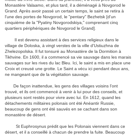
Monastère
Valaamo
,
et
plus tard, il
a déménagé à
Novgorod
le
Grand.
Après avoir
passé un certain temps
, le saint
se retira
à
l'une des
portes
de Novgorod
,
le
"
pentary
"
Bezhetsk
[
d'un
cinquième de la
"
Pyatiny
Novgorodskiya
,
"
comprenant
cinq
quartiers périphériques de
Novgorod le Grand
]
.
Il est devenu
assistant
à
des services religieux
dans le
village de
Doloska
,
à vingt
verstes de
la ville d'
Ustiuzhna
de
Zhelezopolska
.
Il
fut tonsuré
au Monastère
de la Dormition à
Tikhvine
.
En 1600, il
a commencé sa vie
sauvage
dans les marais
sauvages sur
les rives du lac
Bleu
.
Ici, le
saint
a mis en place
une
Croix et
creusé
une grotte
.
Le
Saint a vécu
ici
pendant deux ans
,
ne mangeant que
de la végétation
sauvage
.
De façon inattendue,
les gens des villages
voisins
l'ont
trouvé
,
et ils
ont commencé à venir
à
lui pour des conseils
,
et
plusieurs
sont restés
pour vivre avec lui
.
En 1612
,
quand
les
détachements
militaires
polonais ont été
Anéantir
Russie
,
beaucoup de gens
ont été sauvés
en se cachant
dans son
monastère
de
désert
.
St
Euphrosynus
prédit que
les Polonais
viennent
dans ce
désert
,
et
il a conseillé
à chacun de
prendre la fuite.
Beaucoup