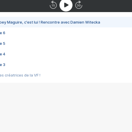
bey Maguire, c'est lui ! Rencontre avec Damien Witecka
e 6
e 5
e 4
e 3
s créatrices de la VF !
e 2
e 1
e Mektoub My Love arrive enfin ! Rencontre avec Shaïn Boumedine et Sal
i : après Toni en famille
elle réalise le bouleversant Dites lui que je l'aime