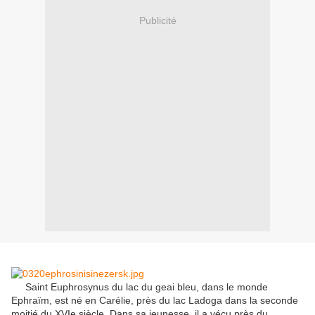
Publicité
Saint
Euphrosynus
du lac du geai bleu
,
dans le monde
Ephraïm
,
est né
en Carélie
, près du lac
Ladoga
dans la seconde
moitié
du XVIe siècle
.
Dans sa jeunesse,
il a vécu
près du