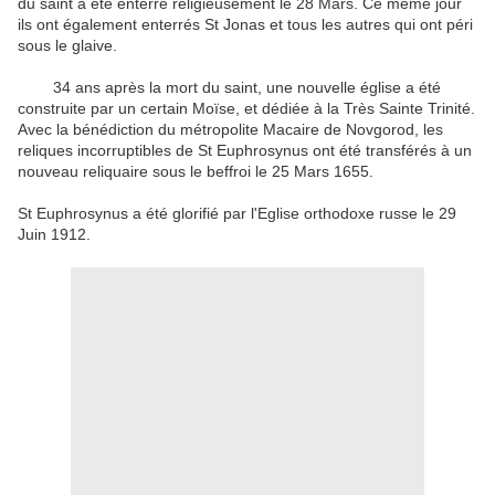
du
saint
a été
enterré
religieusement
le 28
Mars
.
Ce même jour
ils ont également
enterrés
St
Jonas et
tous les autres qui
ont péri
sous le glaive
.
34
ans après la mort
du saint
,
une nouvelle
église a été
construite
par
un certain
Moïse
,
et
dédiée à
la Très Sainte Trinité
.
Avec la bénédiction du
métropolite Macaire
de
Novgorod
,
les
reliques
incorruptibles
de
St
Euphrosynus
ont été transférés à
un
nouveau
reliquaire
sous le
beffroi
le 25 Mars
1655
.
St
Euphrosynus
a été glorifié
par
l'Eglise orthodoxe russe
le 29
Juin
1912.