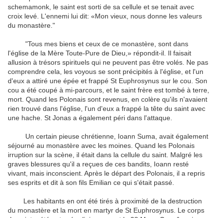
schemamonk
, le saint
est sorti de sa
cellule
et
se tenait avec
croix
levé
.
L'ennemi
lui dit:
«
Mon vieux,
nous donne
les
valeurs
du monastère.
"
"
Tous
mes biens
et ceux
de ce monastère
,
sont
dans
l'église
de la Mère
Toute-Pure
de Dieu
,
» répondit-il
.
Il faisait
allusion à
trésors spirituels
qui ne peuvent pas
être volés
.
Ne pas
comprendre
cela,
les voyous
se sont précipités à
l'église
,
et
l'un
d'eux
a attiré
une épée
et
frappé
St
Euphrosynus
sur le cou
.
Son
cou
a été coupé
à mi-parcours
,
et
le saint
frère
est tombé à
terre,
mort
.
Quand
les Polonais
sont revenus
,
en colère
qu'ils
n'avaient
rien trouvé
dans l'église
,
l'un d'eux
a frappé
la tête du
saint
avec
une hache
.
St
Jonas
a également
péri dans
l'attaque
.
Un certain
pieuse
chrétienne
,
Ioann
Suma
,
avait
également
séjourné au
monastère
avec les moines
.
Quand
les Polonais
irruption sur la scène
,
il était
dans
la cellule du
saint
.
Malgré les
graves blessures
qu'il a reçues de
ces
bandits
,
Ioann
resté
vivant
,
mais
inconscient
.
Après le départ
des Polonais
,
il a repris
ses esprits et
dit à son fils
Emilian
ce qui s'était passé
.
Les
habitants
en ont été tirés
à proximité
de la destruction
du monastère
et
la mort
en martyr
de
St
Euphrosynus
.
Le corps