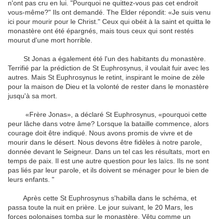
n'ont
pas cru en lui
.
"
Pourquoi
ne quittez-vous
pas
cet endroit
vous-même?
"
Ils ont demandé
.
The Elder
répondit: «Je
suis venu
ici pour
mourir pour le Christ
.
"
Ceux qui
obéit à la
saint
et
quitta le
monastère
ont été épargnés
,
mais
tous
ceux qui sont restés
mourut d'une mort
horrible.
St
Jonas
a également
été l'un des
habitants
du monastère
.
Terrifié par
la prédiction
de
St
Euphrosynus
, il voulait
fuir
avec les
autres.
Mais
St
Euphrosynus
le retint
, inspirant
le moine
de zèle
pour
la maison de Dieu
et la volonté de
rester
dans le monastère
jusqu'à sa mort
.
«Frère
Jonas
», a déclaré
St
Euphrosynus
,
«pourquoi
cette
peur
lâche
dans votre
âme
?
Lorsque
la bataille commence
,
alors
courage
doit être indiqué.
Nous avons promis
de vivre et de
mourir dans le désert
.
Nous
devons être fidèles
à
notre parole,
donnée
devant le Seigneur
.
Dans un tel
cas
les résultats
,
mort
en
temps de paix
.
Il
est une autre question
pour les laïcs
.
Ils ne sont
pas
liés par
leur parole
,
et
ils doivent se
ménager
pour le bien de
leurs enfants
.
"
Après cette
St
Euphrosynus
s'habilla
dans le schéma
,
et
passa toute la nuit
en
prière
.
Le jour
suivant, le 20
Mars
,
les
forces polonaises
tomba sur le
monastère
.
Vêtu
comme
un