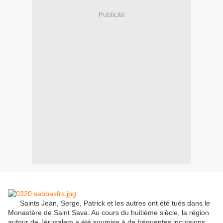
Publicité
Saints Jean
,
Serge,
Patrick
et
les autres
ont été tués
dans le
Monastère de
Saint
Sava
.
Au cours du
huitième
siècle, la région
autour de Jérusalem
a été soumise à
de fréquentes incursions