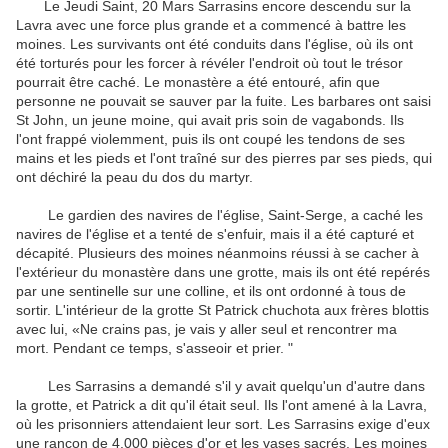
Le
Jeudi Saint
,
20 Mars
Sarrasins
encore
descendu sur
la
Lavra
avec une force
plus grande
et
a commencé à
battre
les
moines
.
Les survivants
ont été conduits dans
l'église
,
où ils
ont
été torturés
pour les
forcer à
révéler l'endroit où
tout
le trésor
pourrait
être caché
.
Le monastère a été
entouré
,
afin que
personne ne
pouvait
se sauver
par la fuite
.
Les
barbares
ont saisi
St
John
,
un jeune moine
,
qui avait pris soin
de
vagabonds
.
Ils
l'ont frappé
violemment
,
puis
ils ont coupé
les tendons
de ses
mains et les pieds
et
l'ont traîné
sur des pierres
par
ses pieds
,
qui
ont déchiré
la peau
du dos
du martyr
.
Le
gardien
des
navires
de l'église
,
Saint-Serge
,
a caché les
navires
de l'église
et
a tenté de s'enfuir
,
mais
il a été capturé
et
décapité
.
Plusieurs des
moines
néanmoins
réussi à
se cacher
à
l'extérieur du
monastère
dans une grotte
,
mais ils
ont été repérés
par une sentinelle
sur une colline
,
et ils
ont ordonné à tous
de
sortir
.
L'intérieur de la
grotte
St
Patrick
chuchota
aux frères
blottis
avec lui
,
«Ne crains pas
, je
vais
y aller seul
et
rencontrer
ma
mort
.
Pendant ce temps
,
s'asseoir et
prier
.
"
Les Sarrasins
a demandé s'il y
avait quelqu'un d'autre
dans
la grotte
,
et
Patrick a dit
qu'il était seul
.
Ils
l'ont amené à
la
Lavra
,
où
les
prisonniers
attendaient leur sort
.
Les Sarrasins
exige d'eux
une rançon de
4.000
pièces d'or
et
les vases sacrés
.
Les moines