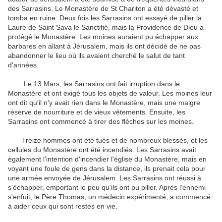
des Sarrasins
.
Le Monastère de
St
Chariton
a été dévasté
et
tomba en ruine
.
Deux fois
les Sarrasins
ont
essayé de
piller
la
Laure
de Saint Sava
le
Sanctifié
,
mais la Providence
de
Dieu a
protégé
le Monastère
.
Les moines
auraient
pu
échapper aux
barbares
en allant
à Jérusalem
,
mais ils ont décidé
de ne pas
abandonner
le lieu où
ils avaient cherché
le salut de
tant
d'années
.
Le 13
Mars
,
les Sarrasins
ont fait irruption dans
le
Monastère
et ont exigé
tous les
objets de valeur
.
Les moines
leur
ont dit
qu'il n'y avait rien
dans le Monastère
, mais
une
maigre
réserve
de nourriture et de
vieux vêtements
.
Ensuite,
les
Sarrasins
ont commencé à
tirer des flèches sur
les
moines
.
Treize hommes
ont été
tués et de nombreux
blessés
,
et les
cellules
du Monastère
ont été
incendiés
.
Les Sarrasins
avait
également l'intention
d'incendier
l'église du Monastère
,
mais en
voyant
une foule de
gens dans
la distance
,
ils
prenait
cela pour
une
armée envoyée
de Jérusalem
.
Les Sarrasins
ont réussi à
s'échapper
, emportant
le peu qu'ils
ont pu
piller
.
Après
l'ennemi
s'enfuit
, le Père Thomas
,
un médecin expérimenté
,
a commencé
à aider
ceux qui sont restés
en vie
.