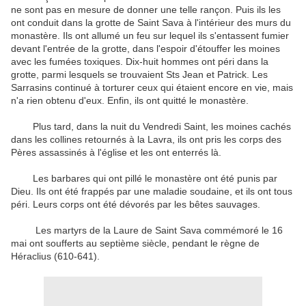
ne sont pas
en mesure de donner
une telle
rançon
.
Puis ils les
ont conduit
dans la grotte
de Saint Sava
à l'intérieur des
murs du
monastère
.
Ils ont allumé
un
feu sur lequel
ils
s'entassent
fumier
devant
l'entrée de la
grotte
, dans l'espoir
d'étouffer
les
moines
avec les fumées
toxiques
.
Dix-huit
hommes
ont péri dans
la
grotte
,
parmi lesquels se trouvaient
Sts Jean
et
Patrick
.
Les
Sarrasins
continué à
torturer
ceux qui
étaient encore en vie
,
mais
n'a rien obtenu
d'eux
.
Enfin
,
ils ont quitté le
monastère
.
Plus tard
,
dans la nuit
du Vendredi Saint
,
les
moines
cachés
dans les
collines
retournés à
la
Lavra
,
ils ont pris
les corps des
Pères
assassinés
à l'église
et
les ont enterrés
là.
Les
barbares
qui ont pillé
le monastère
ont été punis
par
Dieu
.
Ils
ont été
frappés par
une maladie soudaine
,
et ils ont tous
péri
.
Leurs corps ont été
dévorés
par les bêtes sauvages
.
Les martyrs de la
Laure
de
Saint Sava
commémoré
le 16
mai
ont soufferts au
septième
siècle,
pendant le règne
de
Héraclius
(
610-641
)
.