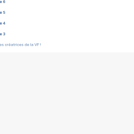
e 6
e 5
e 4
e 3
s créatrices de la VF !
e 2
e 1
e Mektoub My Love arrive enfin ! Rencontre avec Shaïn Boumedine et Sal
i : après Toni en famille
elle réalise le bouleversant Dites lui que je l'aime
ais ! Rencontre autour de Vie privée de Rebecca Zlotowski
 de Marguerite, Grave... Rencontre avec Ella Rumpf
 Les Rêveurs, un film intime sur la santé mentale