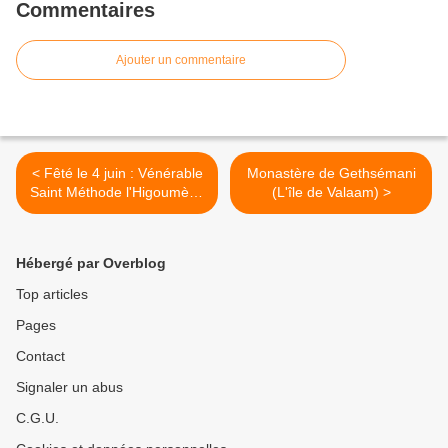
Commentaires
Ajouter un commentaire
< Fêté le 4 juin : Vénérable
Monastère de Gethsémani
Saint Méthode l'Higoumène
(L'île de Valaam) >
de Peshnosha et le Disciple
du Vénérable Saint Serge
de Radonège
Hébergé par Overblog
Top articles
Pages
Contact
Signaler un abus
C.G.U.