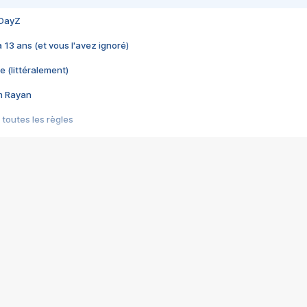
 DayZ
 a 13 ans (et vous l'avez ignoré)
e (littéralement)
im Rayan
 toutes les règles
s les jeux vidéo
us choquant de Rockstar ? - Le scandale BULLY
e plus moche de Steam
du RÊVE tourne au CAUCHEMAR
pendant 8 heures
it… à tort
umiliés par un jeu vidéo