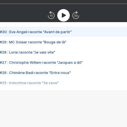
#30 : Eve Angeli raconte "Avant de partir"
#29 : MC Solaar raconte "Bouge de là"
28 : Lorie raconte "Je vais vite"
#27 : Christophe Willem raconte "Jacques a dit"
#26 : Chimène Badi raconte "Entre nous"
#25 : Indochine raconte "3e sexe"
#24 : Zaho raconte "C'est chelou"
#23 : Patrick Bruel raconte "Au café des délices"
#22 : Kyo raconte "Le chemin"
#21 : Nolwenn Leroy raconte "Cassé"