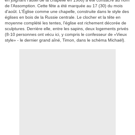
en joignant l'autel de la chapelle en 1906) a été consacré au nom
de l'Assomption.
Cette fête a été marquée au 17 (30) du mois
d'août.
L'Église comme une chapelle, construite dans le style des
églises en bois de la Russie centrale.
Le clocher et la tête en
moyenne complété les tentes, l'église est richement décorée de
sculptures.
Derrière elle, entre les sapins, deux logements privés
(8-10 personnes ont vécu ici, y compris le confesseur de «Vieux
style» - le dernier grand aîné, Timon, dans le schéma Michaël).