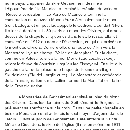
notre pays.
L'appareil du skite
Gethsémani, destiné à
l'Higoumène de l'Ile Maurice, a terminé la création de Valaam
"Russe à Jérusalem."
Le Père de Maurice a terminé la
construction du nouveau Monastère à Jérusalem sur le mont
Sion.
Ladoga, et un petit lac apppelé le Cédron, a conduit Nikon.
Il a
laissé derrière lui - 30 pieds du mont des Oliviers, qui orne le
dessus de la chapelle cinq dômes dans le style russe.
Elle fut
consacrée en 1912 au nom de l'Ascension, ce qui est arrivé sur
le mont des Oliviers.
Derrière elle, une route de 7 km vers le
Monastère il ya un champ, "Vallée de Josaphat."
Sur la droite,
comme en Palestine, situé la mer Morte (Lac Leschevskoe),
reliant le fleuve du Jourdain jusqu'au lac Sisyayarvi.
Ensuite à la
gauche de la route, placer une brique de l'usine du village
Skudelniche (Skudel - argile cuite).
Le Monastère et cathédrale
de la Transfiguration sur la colline forment le Mont Tabor - le lieu
de la Transfiguration.
Le Monastère de Gethsémani est situé au pied du Mont
des Oliviers.
Dans les domaines de Gethsémani, le Seigneur a
prié avant sa souffrance sur la croix.
Dans une petite chapelle en
bois du Monastère était autrefois le seul moyen d'agonie dans le
Jardin.
Dans le jardin de Gethsémani a été enterré la Sainte
Mère de Dieu, donc le skite de l'église (Il mis en scène en 1911