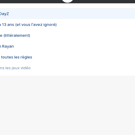
 DayZ
 a 13 ans (et vous l'avez ignoré)
e (littéralement)
im Rayan
 toutes les règles
s les jeux vidéo
us choquant de Rockstar ? - Le scandale BULLY
e plus moche de Steam
du RÊVE tourne au CAUCHEMAR
pendant 8 heures
it… à tort
umiliés par un jeu vidéo