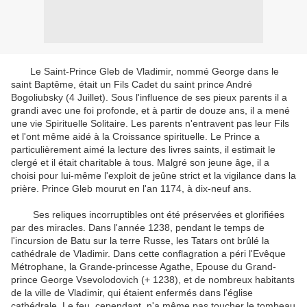
Le Saint-Prince Gleb de Vladimir, nommé George dans le
saint Baptême, était un Fils Cadet du saint prince André
Bogoliubsky (4 Juillet). Sous l'influence de ses pieux parents il a
grandi avec une foi profonde, et à partir de douze ans, il a mené
une vie Spirituelle Solitaire. Les parents n'entravent pas leur Fils
et l'ont même aidé à la Croissance spirituelle. Le Prince a
particulièrement aimé la lecture des livres saints, il estimait le
clergé et il était charitable à tous. Malgré son jeune âge, il a
choisi pour lui-même l'exploit de jeûne strict et la vigilance dans la
prière. Prince Gleb mourut en l'an 1174, à dix-neuf ans.
Ses reliques incorruptibles ont été préservées et glorifiées
par des miracles. Dans l'année 1238, pendant le temps de
l'incursion de Batu sur la terre Russe, les Tatars ont brûlé la
cathédrale de Vladimir. Dans cette conflagration a péri l'Evêque
Métrophane, la Grande-princesse Agathe, Epouse du Grand-
prince George Vsevolodovich (+ 1238), et de nombreux habitants
de la ville de Vladimir, qui étaient enfermés dans l'église
cathédrale. Le feu, cependant, n'a même pas toucher le tombeau