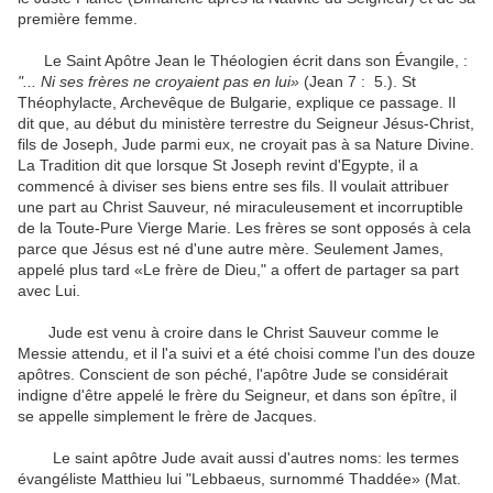
première femme.
Le Saint Apôtre Jean le Théologien écrit dans son Évangile, :
"... Ni ses frères ne croyaient pas en lui»
(Jean 7 : 5.). St
Théophylacte, Archevêque de Bulgarie, explique ce passage. Il
dit que, au début du ministère terrestre du Seigneur Jésus-Christ,
fils de Joseph, Jude parmi eux, ne croyait pas à sa Nature Divine.
La Tradition dit que lorsque St Joseph revint d'Egypte, il a
commencé à diviser ses biens entre ses fils. Il voulait attribuer
une part au Christ Sauveur, né miraculeusement et incorruptible
de la Toute-Pure Vierge Marie. Les frères se sont opposés à cela
parce que Jésus est né d'une autre mère. Seulement James,
appelé plus tard «Le frère de Dieu," a offert de partager sa part
avec Lui.
Jude est venu à croire dans le Christ Sauveur comme le
Messie attendu, et il l'a suivi et a été choisi comme l'un des douze
apôtres. Conscient de son péché, l'apôtre Jude se considérait
indigne d'être appelé le frère du Seigneur, et dans son épître, il
se appelle simplement le frère de Jacques.
Le saint apôtre Jude avait aussi d'autres noms: les termes
évangéliste Matthieu lui "Lebbaeus, surnommé Thaddée» (Mat.