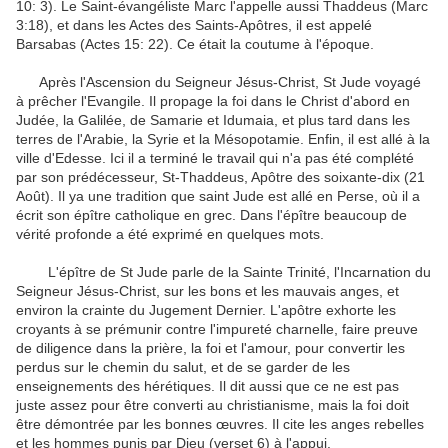
10: 3). Le Saint-évangéliste Marc l'appelle aussi Thaddeus (Marc
3:18), et dans les Actes des Saints-Apôtres, il est appelé
Barsabas (Actes 15: 22). Ce était la coutume à l'époque.
Après l'Ascension du Seigneur Jésus-Christ, St Jude voyagé
à prêcher l'Evangile. Il propage la foi dans le Christ d'abord en
Judée, la Galilée, de Samarie et Idumaia, et plus tard dans les
terres de l'Arabie, la Syrie et la Mésopotamie. Enfin, il est allé à la
ville d'Edesse. Ici il a terminé le travail qui n'a pas été complété
par son prédécesseur, St-Thaddeus, Apôtre des soixante-dix (21
Août). Il ya une tradition que saint Jude est allé en Perse, où il a
écrit son épître catholique en grec. Dans l'épître beaucoup de
vérité profonde a été exprimé en quelques mots.
L'épître de St Jude parle de la Sainte Trinité, l'Incarnation du
Seigneur Jésus-Christ, sur les bons et les mauvais anges, et
environ la crainte du Jugement Dernier. L'apôtre exhorte les
croyants à se prémunir contre l'impureté charnelle, faire preuve
de diligence dans la prière, la foi et l'amour, pour convertir les
perdus sur le chemin du salut, et de se garder de les
enseignements des hérétiques. Il dit aussi que ce ne est pas
juste assez pour être converti au christianisme, mais la foi doit
être démontrée par les bonnes œuvres. Il cite les anges rebelles
et les hommes punis par Dieu (verset 6) à l'appui.