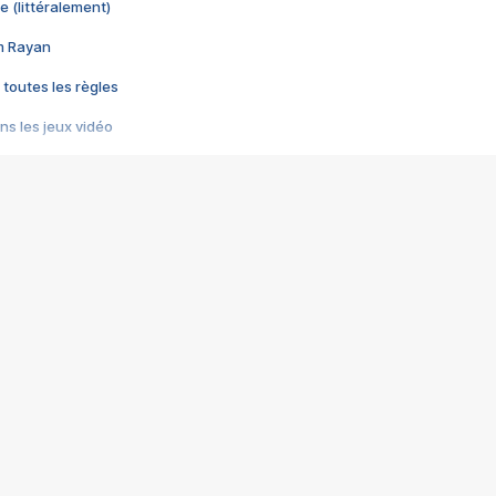
e (littéralement)
im Rayan
 toutes les règles
s les jeux vidéo
us choquant de Rockstar ? - Le scandale BULLY
e plus moche de Steam
du RÊVE tourne au CAUCHEMAR
pendant 8 heures
it… à tort
umiliés par un jeu vidéo
ire - Final Fantasy 8
ti un empire - Age of Empires
story DOFUS