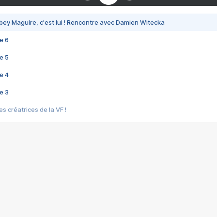
bey Maguire, c'est lui ! Rencontre avec Damien Witecka
e 6
e 5
e 4
e 3
s créatrices de la VF !
e 2
e 1
e Mektoub My Love arrive enfin ! Rencontre avec Shaïn Boumedine et Sal
i : après Toni en famille
elle réalise le bouleversant Dites lui que je l'aime
ais ! Rencontre autour de Vie privée de Rebecca Zlotowski