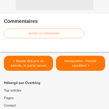
Commentaires
Ajouter un commentaire
< Baisse des prix du
Immigration : l'exode
pétrole, le pacte secret
saccélère >
entre l'Arabie Saoudite et
les Etats unis
Hébergé par Overblog
Top articles
Pages
Contact