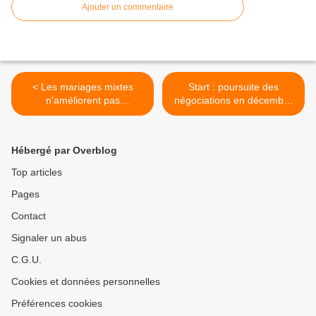
Ajouter un commentaire
< Les mariages mixtes
Start : poursuite des
n'améliorent pas
négociations en décembre
l'intégration
2009 à Genève
(Diplomatie) >
Hébergé par Overblog
Top articles
Pages
Contact
Signaler un abus
C.G.U.
Cookies et données personnelles
Préférences cookies