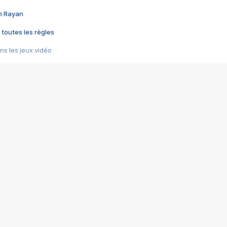
im Rayan
 toutes les règles
s les jeux vidéo
us choquant de Rockstar ? - Le scandale BULLY
e plus moche de Steam
du RÊVE tourne au CAUCHEMAR
pendant 8 heures
it… à tort
umiliés par un jeu vidéo
ire - Final Fantasy 8
ti un empire - Age of Empires
story DOFUS