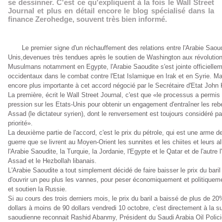
se dessinner. C'est ce qu'expliquent à la fois le Wall Street
Journal et plus en détail encore le blog spécialisé dans la
finance Zerohedge, souvent très bien informé.
Le premier signe d'un réchauffement des relations entre l'Arabie Saoudi
Unis,devenues très tendues après le soutien de Washington aux révolution
Musulmans notamment en Egypte, l'Arabie Saoudite s'est jointe officielle
occidentaux dans le combat contre l'Etat Islamique en Irak et en Syrie. Mai
encore plus importante à cet accord négocié par le Secrétaire d'Etat John 
La première, écrit le Wall Street Journal, c'est que «le processus a permi
pression sur les Etats-Unis pour obtenir un engagement d'entraîner les reb
Assad (le dictateur syrien), dont le renversement est toujours considéré
priorité».
La deuxième partie de l'accord, c'est le prix du pétrole, qui est une arme d
guerre que se livrent au Moyen-Orient les sunnites et les chiites et leurs al
l'Arabie Saoudite, la Turquie, la Jordanie, l'Egypte et le Qatar et de l'autre l
Assad et le Hezbollah libanais.
L'Arabie Saoudite a tout simplement décidé de faire baisser le prix du baril de
d'ouvrir un peu plus les vannes, pour peser économiquement et politiquement
et soutien la Russie.
Si au cours des trois derniers mois, le prix du baril a baissé de plus de 2
dollars à moins de 90 dollars vendredi 10 octobre, c'est directement à la su
saoudienne reconnait Rashid Abanmy, Président du Saudi Arabia Oil Polic