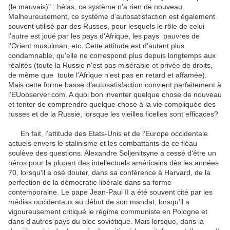
(le mauvais)" : hélas, ce système n'a rien de nouveau.
Malheureusement, ce système d’autosatisfaction est également
souvent utilisé par des Russes, pour lesquels le rôle de celui
l’autre est joué par les pays d'Afrique, les pays pauvres de
l'Orient musulman, etc. Cette attitude est d’autant plus
condamnable, qu'elle ne correspond plus depuis longtemps aux
réalités (toute la Russie n'est pas misérable et privée de droits,
de même que toute l'Afrique n'est pas en retard et affamée).
Mais cette forme basse d’autosatisfaction convient parfaitement à
l’EUobserver.com. A quoi bon inventer quelque chose de nouveau
et tenter de comprendre quelque chose à la vie compliquée des
russes et de la Russie, lorsque les vieilles ficelles sont efficaces?
En fait, l'attitude des Etats-Unis et de l'Europe occidentale
actuels envers le stalinisme et les combattants de ce fléau
soulève des questions. Alexandre Soljenitsyne a cessé d'être un
héros pour la plupart des intellectuels américains dès les années
70, lorsqu'il a osé douter, dans sa conférence à Harvard, de la
perfection de la démocratie libérale dans sa forme
contemporaine. Le pape Jean-Paul II a été souvent cité par les
médias occidentaux au début de son mandat, lorsqu'il a
vigoureusement critiqué le régime communiste en Pologne et
dans d'autres pays du bloc soviétique. Mais lorsque, dans la