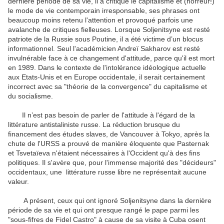
dernière période de sa vie, il a critiqué le capitalisme et (horreur!)
le mode de vie contemporain irresponsable, ses phrases ont
beaucoup moins retenu l'attention et provoqué parfois une
avalanche de critiques fielleuses. Lorsque Soljenitsyne est resté
patriote de la Russie sous Poutine, il a été victime d’un blocus
informationnel. Seul l'académicien Andreï Sakharov est resté
invulnérable face à ce changement d'attitude, parce qu'il est mort
en 1989. Dans le contexte de l'intolérance idéologique actuelle
aux Etats-Unis et en Europe occidentale, il serait certainement
incorrect avec sa "théorie de la convergence" du capitalisme et
du socialisme.
Il n’est pas besoin de parler de l'attitude à l'égard de la
littérature antistaliniste russe. La réduction brusque du
financement des études slaves, de Vancouver à Tokyo, après la
chute de l'URSS a prouvé de manière éloquente que Pasternak
et Tsvetaïeva n'étaient nécessaires à l'Occident qu'à des fins
politiques. Il s'avère que, pour l'immense majorité des "décideurs"
occidentaux, une littérature russe libre ne représentait aucune
valeur.
A présent, ceux qui ont ignoré Soljenitsyne dans la dernière
période de sa vie et qui ont presque rangé le pape parmi les
"sous-fifres de Fidel Castro" à cause de sa visite à Cuba osent