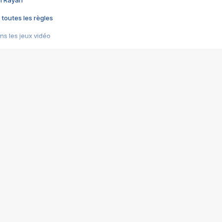
im Rayan
 toutes les règles
s les jeux vidéo
us choquant de Rockstar ? - Le scandale BULLY
e plus moche de Steam
du RÊVE tourne au CAUCHEMAR
pendant 8 heures
it… à tort
umiliés par un jeu vidéo
ire - Final Fantasy 8
ti un empire - Age of Empires
story DOFUS
tard, il crée l'un des pires jeux de tous les temps, MindsEye.