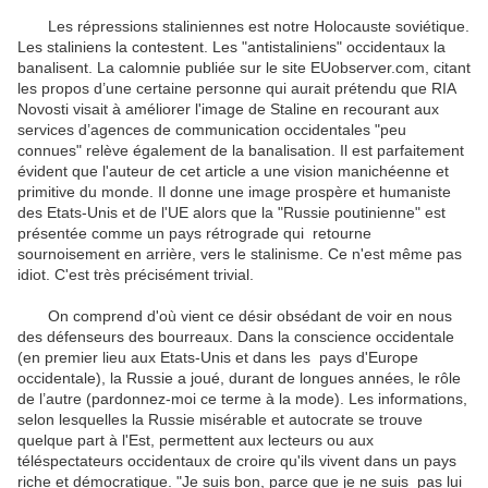
Les répressions staliniennes est notre Holocauste soviétique.
Les staliniens la contestent. Les "antistaliniens" occidentaux la
banalisent. La calomnie publiée sur le site EUobserver.com, citant
les propos d’une certaine personne qui aurait prétendu que RIA
Novosti visait à améliorer l'image de Staline en recourant aux
services d’agences de communication occidentales "peu
connues" relève également de la banalisation. Il est parfaitement
évident que l'auteur de cet article a une vision manichéenne et
primitive du monde. Il donne une image prospère et humaniste
des Etats-Unis et de l'UE alors que la "Russie poutinienne" est
présentée comme un pays rétrograde qui retourne
sournoisement en arrière, vers le stalinisme. Ce n'est même pas
idiot. C'est très précisément trivial.
On comprend d'où vient ce désir obsédant de voir en nous
des défenseurs des bourreaux. Dans la conscience occidentale
(en premier lieu aux Etats-Unis et dans les pays d'Europe
occidentale), la Russie a joué, durant de longues années, le rôle
de l’autre (pardonnez-moi ce terme à la mode). Les informations,
selon lesquelles la Russie misérable et autocrate se trouve
quelque part à l'Est, permettent aux lecteurs ou aux
téléspectateurs occidentaux de croire qu'ils vivent dans un pays
riche et démocratique. "Je suis bon, parce que je ne suis pas lui