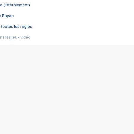
e (littéralement)
im Rayan
 toutes les règles
s les jeux vidéo
us choquant de Rockstar ? - Le scandale BULLY
e plus moche de Steam
du RÊVE tourne au CAUCHEMAR
pendant 8 heures
it… à tort
umiliés par un jeu vidéo
ire - Final Fantasy 8
ti un empire - Age of Empires