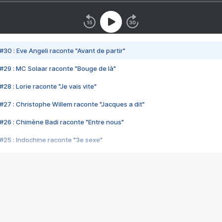
#30 : Eve Angeli raconte "Avant de partir"
#29 : MC Solaar raconte "Bouge de là"
28 : Lorie raconte "Je vais vite"
#27 : Christophe Willem raconte "Jacques a dit"
#26 : Chimène Badi raconte "Entre nous"
#25 : Indochine raconte "3e sexe"
#24 : Zaho raconte "C'est chelou"
#23 : Patrick Bruel raconte "Au café des délices"
#22 : Kyo raconte "Le chemin"
#21 : Nolwenn Leroy raconte "Cassé"